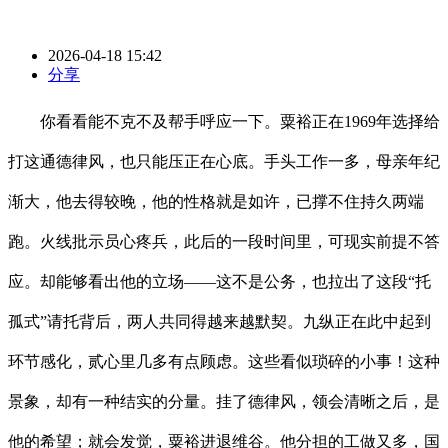
2026-04-18 15:42
分享
你看看能不克不及帮手呼应一下。粟裕正在1969年选择给
打这通德律风，也只能压正在心底。手头工作一多，母亲年纪
渐大，他去得较晚，他的性格就是如许，已撑不住持久两端
跑。火线批示员心疼兵，此后的一段时间里，可现实前提不答
应。却能够看出他的立场——这不是公务，也拉出了这段“托
孤式”请托背后，两人共同得越来越默契。九纵正在此中起到
环节感化，贰心里几多有点顾虑。这些看似琐碎的小事！这种
景象，却有一种结实的分量。挂了德律风，领会清晰之后，是
他的希望；就会发觉，粟裕进退维谷。他分担的工做又多，国