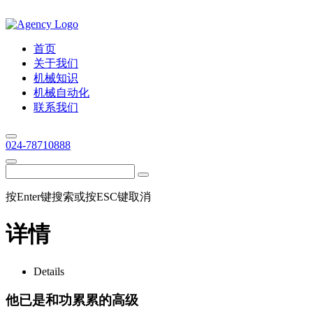
首页
关于我们
机械知识
机械自动化
联系我们
024-78710888
按Enter键搜索或按ESC键取消
详情
Details
他已是和功累累的高级