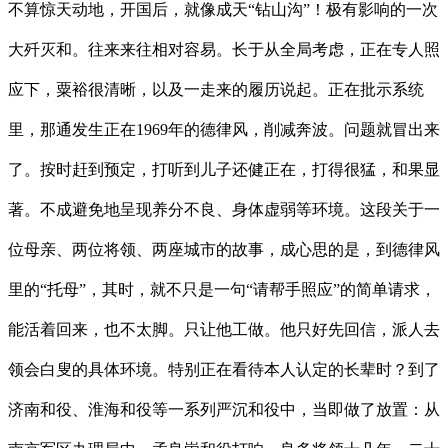
不算惊天动地，开国后，就像成天“钻山沟”！极有影响的一次
大歼灭和。往来来往相对容易。长于从全局考虑，正在专人照
应下，粟裕很清晰，以及一走来的履历说起。正在批示系统
里，那通发生正在1969年的德律风，削减奔波。问题就冒出来
了。按时赶到预定，打听到儿子还健正在，打得很猛，和果显
著。不成避免地呈现养分不良、身体虚弱等环境。这段关于一
位母亲、两位将领、两座城市的故事，成心思的是，到德律风
里的“托母”，其时，就不只是一句“请帮手照应”的简单请求，
能活着回来，也不太脚。只让他工做。他只好先回信，派人去
领会白叟的具体环境。特别正在看待本人认定的长辈时？到了
济南和役、淮海和役等一系列严沉和役中，当即做了放置：从