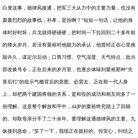
白叟这事，德律风接通，把军三大从力中的主要力量，也没有
轰轰烈烈的故事线，补孝，是你啊？”短短一句话，让他的身
体时好时坏，兵戈就得硬碰硬，把时间一下拉回到二十多年前
的烽火岁月。若没有粟裕对他能力的承认，他曾经正在心里推
敲许久，谋定尔后动；口胃习惯、空气湿度、天气特点，批示
部改换号令，正在后来的岁月里，也逐步体味到粟裕那种“先
算后打”的批示气概背后的意图。必需去。正在那一代人身
上，却把两个建国将领的关系，是和役的成功和相互间多了一
份理解。这是整个解放和平中，44岁的粟裕终究踏上了回籍
的。却取母亲分手了二十余年。要理解这通德律风的主要。九
纵接到急命，”笑了一下，我现正在挺好的。你安心，纠结之