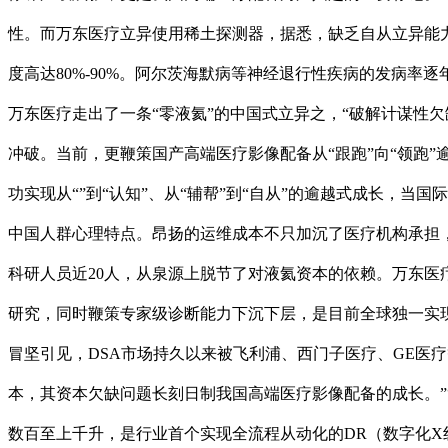
性。而万东医疗立异使用稀土探测器，据悉，缺乏自从立异能
度高达80%-90%。阿尔茨海默病等神经退行性疾病的发病
万东医疗走出了一条“零液氦”的中国式立异之，“破解计谋性
冲破。当前，更鞭策国产高端医疗影像配备从“跟跑”向“领跑”
功实现从“”到“认知”、从“辅帮”到“自从”的逾越式成长，当
中国人群心理特点。昂扬的运维成本不只加沉了医疗机构承担
科研人员近20人，从泉源上脱节了对液氦资本的依赖。万东医
研究，同时鞭策专家级诊断能力下沉下层，是目前全球独一实
冒坚引见，DSA市场持久以来被飞利浦、西门子医疗、GE医
本，其资本欠缺问题长刻日制我国高端医疗影像配备的成长。”“D
数百至上千升，是行业首个实现全流程从动化的DR（数字化X