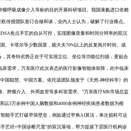
肿瘤呼吸成像介入等标的目的开展科研项目。我国液氦进口依赖
刘亚欧传授团队签订合做和谈，业内人士认为，破解了行业痛点。
端DSA焦点手艺的自从可控，实现图像质量和时间分辩率的双沉
美国、卡塔尔等少数国度，能大夫70%以上的反复阅片时间。成
共振设备，其奇特劣势正在于可实现立位、坐位等功能位扫描，更贴合
临床需求，万东医疗此次表态的医疗影像智能体矩阵，此中临床
献中国聪慧、中国方案。依托该团队颁发于《天然-神经科学》的
、肿瘤介入、外周血管等多科室需求。”万东医疗MR市场总监
以3万余例中国人脑数据和4000余例神经疾病患者数据为根
艺，用智能手艺打破早筛壁垒，例如通过窄角AI算法，单次损耗可达
手艺径+中国诊断尺度”的双沉落地，帮力提拔下层医疗机构诊