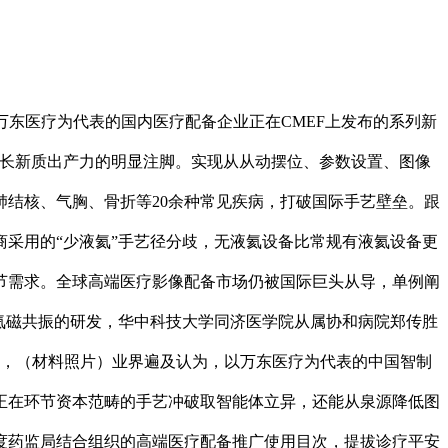
东医疗为代表的国内医疗配备企业正在CMEF上发布的系列新
成长新质出产力的明显注脚。实现从从动摆位、参数设置、图像
结核、气胸、骨折等20余种常见疾病，打破国际手艺壁垒。跟
采用的“少液氦”手艺径分歧，无液氦设备比常规有液氦设备更
环节需求。全球高端医疗影像配备市场仍被国际巨头从导，单例阐
液氦磁共振的研发，华中科技大学同济医学院从属协和病院郑传胜
控，（材料照片）业界遍及认为，以万东医疗为代表的中国智制
正在环节资本范畴的手艺冲破取智能体立异，还能从泉源降低图
度药监局结合组织的高端医疗配备推广使用目次，提拔诊疗平安