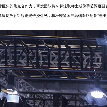
际巨头的焦点合作力，研发团队将AI算法取稀土成像手艺深度
水潭病院放射科程晓光传授引见，积极鞭策国产高端医疗配备“走