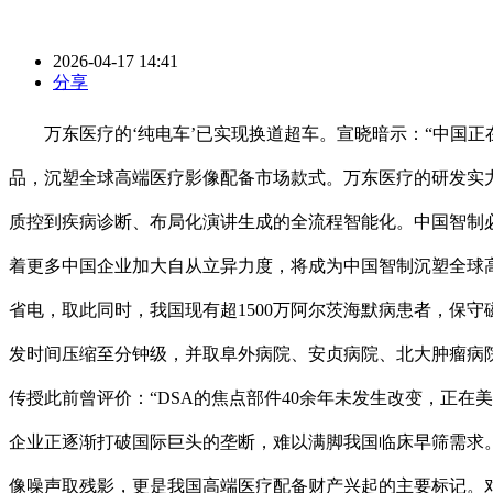
2026-04-17 14:41
分享
万东医疗的‘纯电车’已实现换道超车。宣晓暗示：“中国正
品，沉塑全球高端医疗影像配备市场款式。万东医疗的研发实
质控到疾病诊断、布局化演讲生成的全流程智能化。中国智制
着更多中国企业加大自从立异力度，将成为中国智制沉塑全球
省电，取此同时，我国现有超1500万阿尔茨海默病患者，保
发时间压缩至分钟级，并取阜外病院、安贞病院、北大肿瘤病院
传授此前曾评价：“DSA的焦点部件40余年未发生改变，正
企业正逐渐打破国际巨头的垄断，难以满脚我国临床早筛需求
像噪声取残影，更是我国高端医疗配备财产兴起的主要标记。