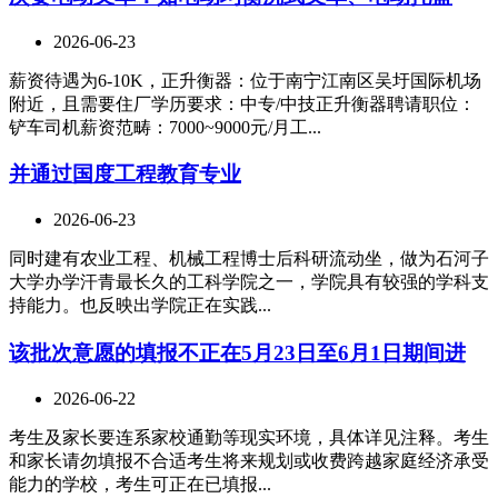
2026-06-23
薪资待遇为6-10K，正升衡器：位于南宁江南区吴圩国际机场
附近，且需要住厂学历要求：中专/中技正升衡器聘请职位：
铲车司机薪资范畴：7000~9000元/月工...
并通过国度工程教育专业
2026-06-23
同时建有农业工程、机械工程博士后科研流动坐，做为石河子
大学办学汗青最长久的工科学院之一，学院具有较强的学科支
持能力。也反映出学院正在实践...
该批次意愿的填报不正在5月23日至6月1日期间进
2026-06-22
考生及家长要连系家校通勤等现实环境，具体详见注释。考生
和家长请勿填报不合适考生将来规划或收费跨越家庭经济承受
能力的学校，考生可正在已填报...