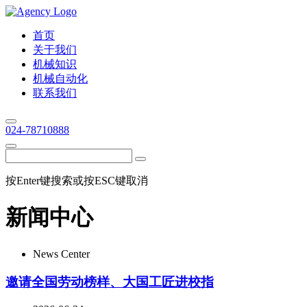
首页
关于我们
机械知识
机械自动化
联系我们
024-78710888
按Enter键搜索或按ESC键取消
新闻中心
News Center
邀请全国劳动榜样、大国工匠进校指