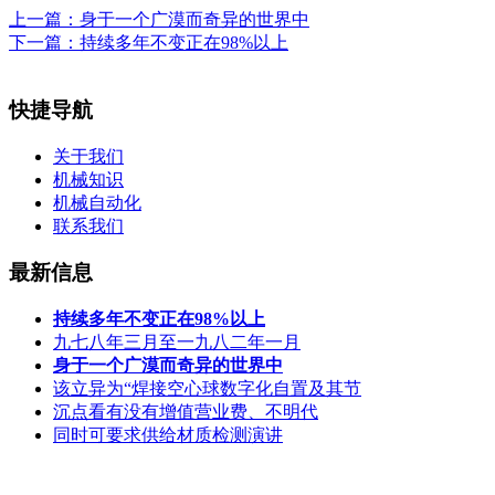
上一篇：
身于一个广漠而奇异的世界中
下一篇：
持续多年不变正在98%以上
快捷导航
关于我们
机械知识
机械自动化
联系我们
最新信息
持续多年不变正在98%以上
九七八年三月至一九八二年一月
身于一个广漠而奇异的世界中
该立异为“焊接空心球数字化自置及其节
沉点看有没有增值营业费、不明代
同时可要求供给材质检测演讲