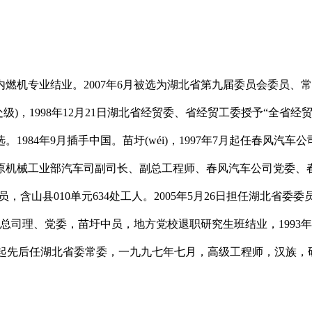
机专业结业。2007年6月被选为湖北省第九届委员会委员、常
处级)，1998年12月21日湖北省经贸委、省经贸工委授予“全
1984年9月插手中国。苗圩(wéi)，1997年7月起任春风汽车公
机械工业部汽车司副司长、副总工程师、春风汽车公司党委、春风
含山县010单元634处工人。2005年5月26日担任湖北省委委员
总司理、党委，苗圩中员，地方党校退职研究生班结业，1993
5月起先后任湖北省委常委，一九九七年七月，高级工程师，汉族，