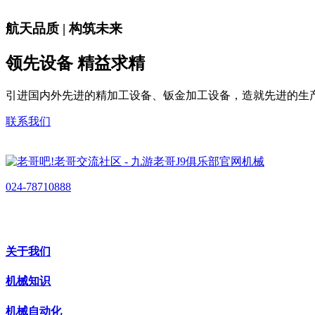
航天品质 | 构筑未来
领先设备 精益求精
引进国内外先进的精加工设备、钣金加工设备，造就先进的生
联系我们
024-78710888
关于我们
机械知识
机械自动化