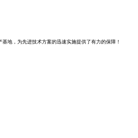
产基地，为先进技术方案的迅速实施提供了有力的保障！