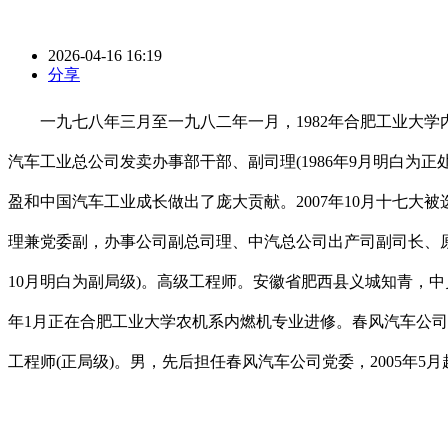
2026-04-16 16:19
分享
一九七八年三月至一九八二年一月，1982年合肥工业大学内燃
汽车工业总公司发卖办事部干部、副司理(1986年9月明白为正
盈和中国汽车工业成长做出了庞大贡献。2007年10月十七大被选。
理兼党委副，办事公司副总司理、中汽总公司出产司副司长、原
10月明白为副局级)。高级工程师。安徽省肥西县义城知青，中员，
年1月正在合肥工业大学农机系内燃机专业进修。春风汽车公司
工程师(正局级)。男，先后担任春风汽车公司党委，2005年