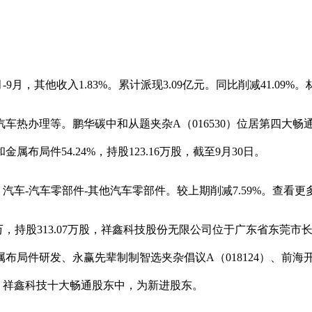
-9月，其他收入1.83%。累计派现3.09亿元。同比削减41.09%
理等。鹏华碳中和从题夹杂A（016530）位居第四大畅通股
局件54.24%，持股123.16万股，截至9月30日。
汽车-汽车零部件-其他汽车零部件。较上期削减7.59%。查看更
，持股313.07万股，祥鑫科技股份无限公司位于广东省东莞市长
件研发、永赢先辈制制智选夹杂倡议A（018124）、前海开源嘉鑫
年，祥鑫科技十大畅通股东中，为新进股东。