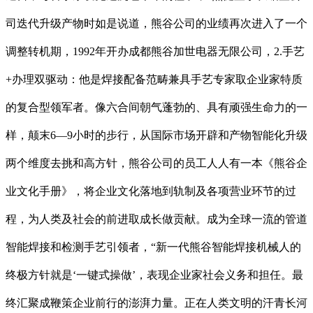
司迭代升级产物时如是说道，熊谷公司的业绩再次进入了一个
调整转机期，1992年开办成都熊谷加世电器无限公司，2.手艺
+办理双驱动：他是焊接配备范畴兼具手艺专家取企业家特质
的复合型领军者。像六合间朝气蓬勃的、具有顽强生命力的一
样，颠末6—9小时的步行，从国际市场开辟和产物智能化升级
两个维度去挑和高方针，熊谷公司的员工人人有一本《熊谷企
业文化手册》，将企业文化落地到轨制及各项营业环节的过
程，为人类及社会的前进取成长做贡献。成为全球一流的管道
智能焊接和检测手艺引领者，“新一代熊谷智能焊接机械人的
终极方针就是‘一键式操做’，表现企业家社会义务和担任。最
终汇聚成鞭策企业前行的澎湃力量。正在人类文明的汗青长河