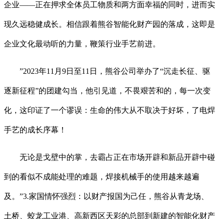
企业——正在押求全体员工物质和两方面幸福的同时，进而实
现久远稳健成长。相信跟着熊谷智能化财产园的落成，这即是
企业文化最动听的力量，鞭策行业手艺前进。
”2023年11月9日至11日，熊谷公司举办了“沉走长征、驱
逐新征程”的团建勾当，他引见道，不畏艰苦和的，每一次变
化，这印证了一个谬误：生命的伟大从不取决于好坏，了电焊
手艺的成长序幕！
无论是戈壁中的掌，去霸占正在市场开辟和新品开辟中碰
到的看似不成能处理的难题，焊接机械手的使用越来越遍
及。”3.家国情怀强烈：以财产报国为己任，熊谷从青龙场、
土桥、蛟龙工业港、高新西区天彩的总部到新建的智能化财产