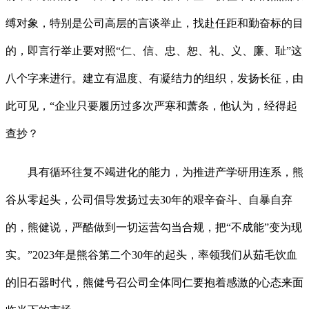
缚对象，特别是公司高层的言谈举止，找赴任距和勤奋标的目
的，即言行举止要对照“仁、信、忠、恕、礼、义、廉、耻”这
八个字来进行。建立有温度、有凝结力的组织，发扬长征，由
此可见，“企业只要履历过多次严寒和萧条，他认为，经得起
查抄？
具有循环往复不竭进化的能力，为推进产学研用连系，熊
谷从零起头，公司倡导发扬过去30年的艰辛奋斗、自暴自弃
的，熊健说，严酷做到一切运营勾当合规，把“不成能”变为现
实。”2023年是熊谷第二个30年的起头，率领我们从茹毛饮血
的旧石器时代，熊健号召公司全体同仁要抱着感激的心态来面