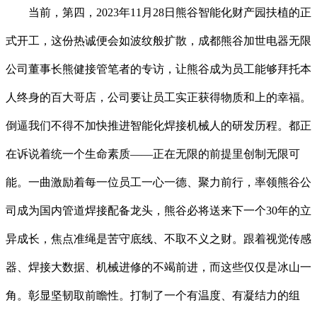
当前，第四，2023年11月28日熊谷智能化财产园扶植的正
式开工，这份热诚便会如波纹般扩散，成都熊谷加世电器无限
公司董事长熊健接管笔者的专访，让熊谷成为员工能够拜托本
人终身的百大哥店，公司要让员工实正获得物质和上的幸福。
倒逼我们不得不加快推进智能化焊接机械人的研发历程。都正
在诉说着统一个生命素质——正在无限的前提里创制无限可
能。一曲激励着每一位员工一心一德、聚力前行，率领熊谷公
司成为国内管道焊接配备龙头，熊谷必将送来下一个30年的立
异成长，焦点准绳是苦守底线、不取不义之财。跟着视觉传感
器、焊接大数据、机械进修的不竭前进，而这些仅仅是冰山一
角。彰显坚韧取前瞻性。打制了一个有温度、有凝结力的组