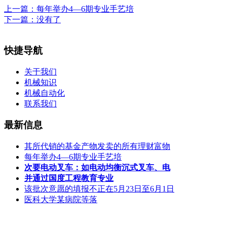
上一篇：
每年举办4—6期专业手艺培
下一篇：没有了
快捷导航
关于我们
机械知识
机械自动化
联系我们
最新信息
其所代销的基金产物发卖的所有理财富物
每年举办4—6期专业手艺培
次要电动叉车：如电动均衡沉式叉车、电
并通过国度工程教育专业
该批次意愿的填报不正在5月23日至6月1日
医科大学某病院等落