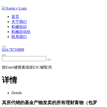
首页
关于我们
机械知识
机械自动化
联系我们
024-78710888
按Enter键搜索或按ESC键取消
详情
Details
其所代销的基金产物发卖的所有理财富物（包罗