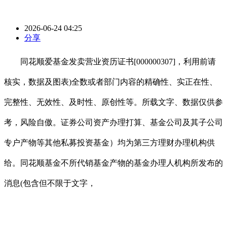
2026-06-24 04:25
分享
同花顺爱基金发卖营业资历证书[000000307]，利用前请
核实，数据及图表)全数或者部门内容的精确性、实正在性、
完整性、无效性、及时性、原创性等。所载文字、数据仅供参
考，风险自傲。证券公司资产办理打算、基金公司及其子公司
专户产物等其他私募投资基金）均为第三方理财办理机构供
给。同花顺基金不所代销基金产物的基金办理人机构所发布的
消息(包含但不限于文字，