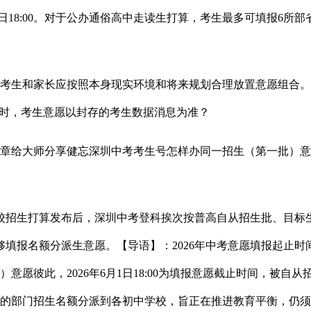
至6月1日18:00。对于公办通俗高中走读生打算，考生最多可填报
生和家长应按照本身现实环境和将来规划合理放置意愿组合。
同时，考生意愿以封存的考生数据消息为准？
给大师分享健忘深圳中考考生号怎样办同一招生（第一批）意愿
招生打算发布后，深圳中考登科挨次按普高自从招生批、目标生
报名额分派生意愿。【导语】：2026年中考意愿填报起止时间为5月
）意愿彼此，2026年6月1日18:00为填报意愿截止时间，被
高中的部门招生名额分派到各初中学校，旨正在推进教育平衡，仍