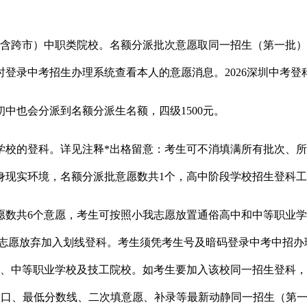
跨市）中职类院校。名额分派批次意愿取同一招生（第一批）
录中考招生办理系统查看本人的意愿消息。2026深圳中考登科
也会分派到名额分派生名额，四级1500元。
的登科。详见注释*出格留意：考生可不消填满所有批次、所成心
身现实环境，名额分派批意愿数共1个，高中阶段学校招生登科
共6个意愿，考生可按照小我志愿放置通俗高中和中等职业学
被视做志愿放弃加入划线登科。考生须凭考生号及暗码登录中考中招办
的通俗高中、中等职业学校及技工院校。如考生要加入该校同一招生
+入口、最低分数线、二次填意愿、补录等最新动静同一招生（第