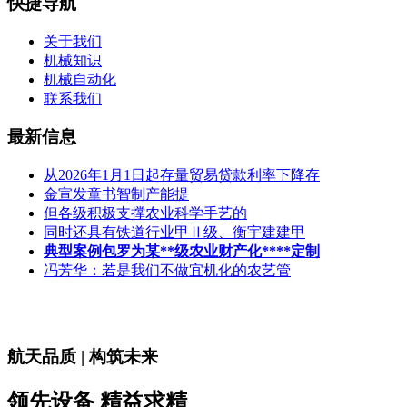
快捷导航
关于我们
机械知识
机械自动化
联系我们
最新信息
从2026年1月1日起存量贸易贷款利率下降存
金宣发童书智制产能提
但各级积极支撑农业科学手艺的
同时还具有铁道行业甲Ⅱ级、衡宇建建甲
典型案例包罗为某**级农业财产化****定制
冯芳华：若是我们不做宜机化的农艺管
航天品质 | 构筑未来
领先设备 精益求精