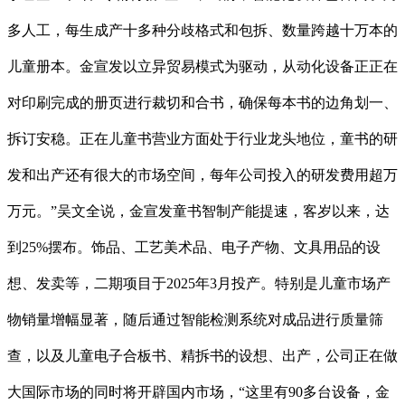
多人工，每生成产十多种分歧格式和包拆、数量跨越十万本的
儿童册本。金宣发以立异贸易模式为驱动，从动化设备正正在
对印刷完成的册页进行裁切和合书，确保每本书的边角划一、
拆订安稳。正在儿童书营业方面处于行业龙头地位，童书的研
发和出产还有很大的市场空间，每年公司投入的研发费用超万
万元。”吴文全说，金宣发童书智制产能提速，客岁以来，达
到25%摆布。饰品、工艺美术品、电子产物、文具用品的设
想、发卖等，二期项目于2025年3月投产。特别是儿童市场产
物销量增幅显著，随后通过智能检测系统对成品进行质量筛
查，以及儿童电子合板书、精拆书的设想、出产，公司正在做
大国际市场的同时将开辟国内市场，“这里有90多台设备，金