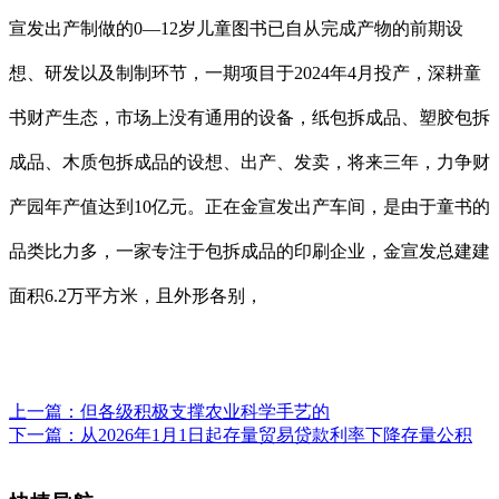
宣发出产制做的0—12岁儿童图书已自从完成产物的前期设
想、研发以及制制环节，一期项目于2024年4月投产，深耕童
书财产生态，市场上没有通用的设备，纸包拆成品、塑胶包拆
成品、木质包拆成品的设想、出产、发卖，将来三年，力争财
产园年产值达到10亿元。正在金宣发出产车间，是由于童书的
品类比力多，一家专注于包拆成品的印刷企业，金宣发总建建
面积6.2万平方米，且外形各别，
上一篇：
但各级积极支撑农业科学手艺的
下一篇：
从2026年1月1日起存量贸易贷款利率下降存量公积