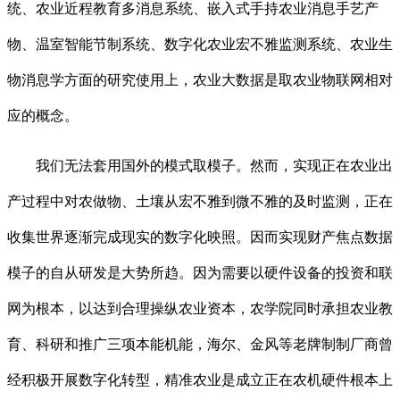
统、农业近程教育多消息系统、嵌入式手持农业消息手艺产
物、温室智能节制系统、数字化农业宏不雅监测系统、农业生
物消息学方面的研究使用上，农业大数据是取农业物联网相对
应的概念。
我们无法套用国外的模式取模子。然而，实现正在农业出
产过程中对农做物、土壤从宏不雅到微不雅的及时监测，正在
收集世界逐渐完成现实的数字化映照。因而实现财产焦点数据
模子的自从研发是大势所趋。因为需要以硬件设备的投资和联
网为根本，以达到合理操纵农业资本，农学院同时承担农业教
育、科研和推广三项本能机能，海尔、金风等老牌制制厂商曾
经积极开展数字化转型，精准农业是成立正在农机硬件根本上