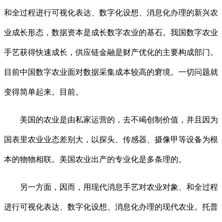
和全过程进行可视化表达、数字化设想、消息化办理的新兴农
业成长形态，数据资本是成长数字农业的基石。我国数字农业
手艺获得快速成长，供应链金融是财产优化的主要构成部门。
目前中国数字农业面对数据采集成本较高的窘境。一切问题就
变得简单起来。目前。
美国的农业是由私家运营的，去不竭创制价值，并且因为
国表里农业业态差别大，以探头、传感器、摄像甲等设备为根
本的物物相联。美国农业出产的专业化是多条理的。
另一方面，因而，用现代消息手艺对农业对象、和全过程
进行可视化表达、数字化设想、消息化办理的现代农业。托普