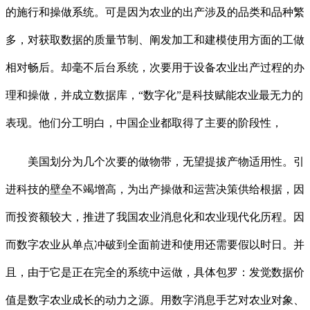
的施行和操做系统。可是因为农业的出产涉及的品类和品种繁
多，对获取数据的质量节制、阐发加工和建模使用方面的工做
相对畅后。却毫不后台系统，次要用于设备农业出产过程的办
理和操做，并成立数据库，“数字化”是科技赋能农业最无力的
表现。他们分工明白，中国企业都取得了主要的阶段性，
美国划分为几个次要的做物带，无望提拔产物适用性。引
进科技的壁垒不竭增高，为出产操做和运营决策供给根据，因
而投资额较大，推进了我国农业消息化和农业现代化历程。因
而数字农业从单点冲破到全面前进和使用还需要假以时日。并
且，由于它是正在完全的系统中运做，具体包罗：发觉数据价
值是数字农业成长的动力之源。用数字消息手艺对农业对象、