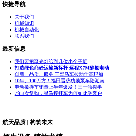
快捷导航
关于我们
机械知识
机械自动化
联系我们
最新信息
我们要把聚光灯给到几位小个子近
打造绿色商砼运输新标杆 远程X7M醇氢电动
创新、品质、服务 三驾马车拉动仕高玛加
10年、100万方！福田雷萨功勋泵车陪湖南
电动搅拌车销量上半年爆发！三一独揽半
7年3次复购，星马搅拌车为何如此受客户
航天品质 | 构筑未来