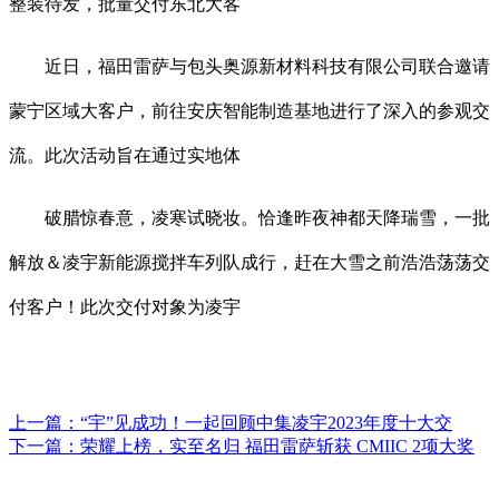
整装待发，批量交付东北大客
近日，福田雷萨与包头奥源新材料科技有限公司联合邀请
蒙宁区域大客户，前往安庆智能制造基地进行了深入的参观交
流。此次活动旨在通过实地体
破腊惊春意，凌寒试晓妆。恰逢昨夜神都天降瑞雪，一批
解放＆凌宇新能源搅拌车列队成行，赶在大雪之前浩浩荡荡交
付客户！此次交付对象为凌宇
上一篇：
“宇”见成功！一起回顾中集凌宇2023年度十大交
下一篇：
荣耀上榜，实至名归 福田雷萨斩获 CMIIC 2项大奖