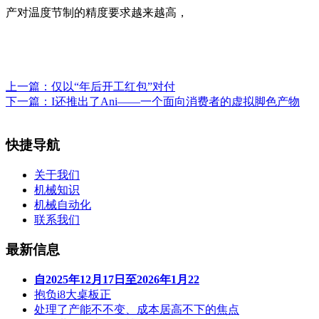
产对温度节制的精度要求越来越高，
上一篇：
仅以“年后开工红包”对付
下一篇：
I还推出了Ani——一个面向消费者的虚拟脚色产物
快捷导航
关于我们
机械知识
机械自动化
联系我们
最新信息
自2025年12月17日至2026年1月22
抱负i8大桌板正
处理了产能不不变、成本居高不下的焦点