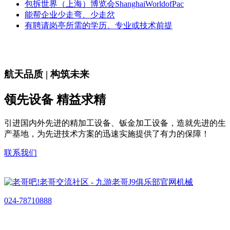
包拆世界（上海）博览会ShanghaiWorldofPac
能帮企业少走弯、少走岔
有聘请岗亭所需的学历、专业或技术前提
航天品质 | 构筑未来
领先设备 精益求精
引进国内外先进的精加工设备、钣金加工设备，造就先进的生
产基地，为先进技术方案的迅速实施提供了有力的保障！
联系我们
024-78710888