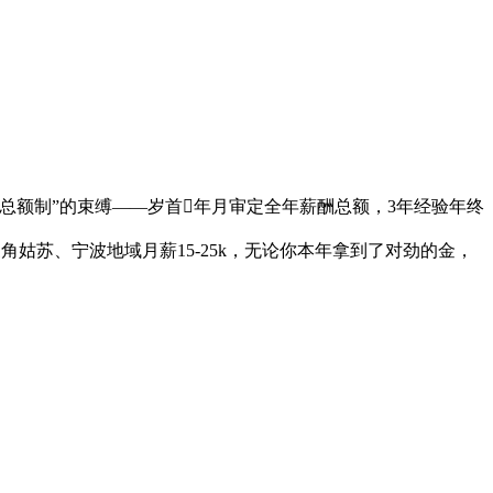
资总额制”的束缚——岁首年月审定全年薪酬总额，3年经验年终
三角姑苏、宁波地域月薪15-25k，无论你本年拿到了对劲的金，