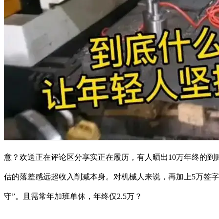
意？欢送正在评论区分享实正在履历，有人晒出10万年终的到账
估的落差感远超收入削减本身。对机械人来说，再加上5万签字
守”。且需常年加班单休，年终仅2.5万？