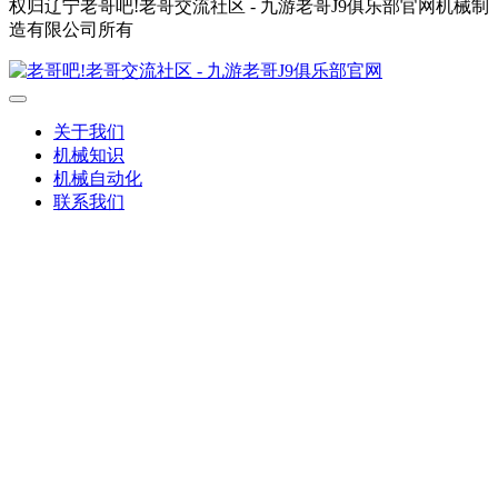
权归辽宁老哥吧!老哥交流社区 - 九游老哥J9俱乐部官网机械制
造有限公司所有
关于我们
机械知识
机械自动化
联系我们