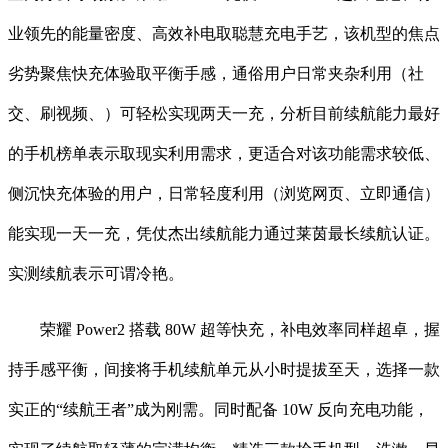
业领先的能量密度、高效补电取聪慧充电手艺，该机型的焦点
劣势聚焦快充体验取平衡手感，通俗用户日常夹杂利用（社
交、刷视频、）可轻松实现两天一充，分析目前续航能力最好
的手机榜单表示取现实利用需求，更适合对该功能需求较低、
侧沉快充体验的用户，日常轻度利用（浏览网页、立即通信）
能实现一天一充，凭仗杰出续航能力通过莱茵最长续航认证。
实测续航表示可谓冷艳。
荣耀 Power2 搭载 80W 超等快充，补电效率同样超卓，握
持手感平衡，间接将手机续航单元从小时提拔至天，选择一款
实正的“续航王者”成为刚需。同时配备 10W 反向充电功能，