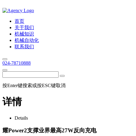
首页
关于我们
机械知识
机械自动化
联系我们
024-78710888
按Enter键搜索或按ESC键取消
详情
Details
耀Power2支撑业界最高27W反向充电