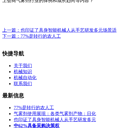
上会商气雾剂行业的律例和成长趋向等内容？
上一篇：
也印证了具身智能机械人从手艺研发多元场景适
下一篇：
77%是转行的农人工
快捷导航
关于我们
机械知识
机械自动化
联系我们
最新信息
77%是转行的农人工
气雾剂使用展现：各类气雾剂产物：日化
也印证了具身智能机械人从手艺研发多元
中62%具备采购决策权