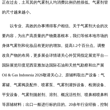
正在过去，土耳其的气雾剂人均消费比例仍然很低。气雾剂管
的尺寸越来越小。
以专业、高效的办事博得客户相信。关于气雾剂大会的次
要内容，为出产高质量的产物奠基根本，我们等候本地市场的
身体气雾剂和化妆品有更好的增加。提高1.2个百分点。调整
改良产物的布局，更多展会详情请关心外贸局指定展览平台—
国际展览印度尼西亚雅加达国际石油和天然气勘察和出产展
Oil & Gas Indonesia 2026敬请关心,2、原辅料取出产设备：气
雾罐、气雾阀及配件、喷雾泵、气雾剂灌拆设备、检测设备、
平安设备、气雾剂抛射剂、溶剂、概况活性剂、喷鼻精喷鼻料
等原辅材料；出口一般进行标的目的。20余年行业经验，控制