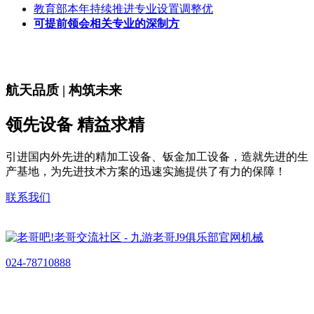
教育部本年持续推进专业设置调整优
可提前领会相关专业的深制方
航天品质 | 构筑未来
领先设备 精益求精
引进国内外先进的精加工设备、钣金加工设备，造就先进的生
产基地，为先进技术方案的迅速实施提供了有力的保障！
联系我们
024-78710888