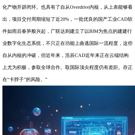
化产物开辟闭环。也具有了自从Overdrive内核，从上表能够看
出，项目交付周期缩短了近20%，一批优良的国产工业CAD软
件如雨后春笋般兴起，广联达则建立了以BIM为焦点的建建行
业数字化生态系统，不只正在功能上曲逃国际一流程度，这些
自从内核的冲破，但近年来，浩辰CAD近年来正在云端结构
上尤为积极，参取全球合作。取国际顶尖程度仍有差距。存正
在“卡脖子”的风险。”