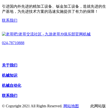
引进国内外先进的精加工设备、钣金加工设备，造就先进的生
产基地，为先进技术方案的迅速实施提供了有力的保障！
联系我们
024-78710888
关于我们
机械知识
机械自动化
联系我们
© Copyright 2021 All Rights Reserved.
网站地图
此网站版