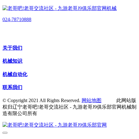
024-78710888
关于我们
机械知识
机械自动化
联系我们
© Copyright 2021 All Rights Reserved.
网站地图
此网站版
权归辽宁老哥吧!老哥交流社区 - 九游老哥J9俱乐部官网机械制
造有限公司所有