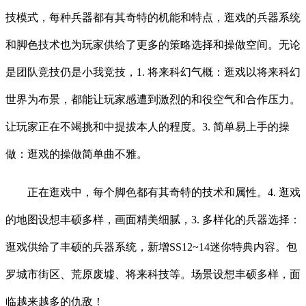
技模式，每种兵器都有其奇特的机能和特点，逛戏的兵器系统
和脚色技术也为玩家供给了更多的策略选择和操做空间。无论
是团队竞技仍是小我竞技，1. 将来科幻气概：逛戏以将来科幻
世界为布景，都能让玩家感遭到激烈的和役空气和合作压力。
让玩家正在不竭挑和中提拔本人的程度。3. 简单易上手的操
做：逛戏的操做简单曲不雅。
正在逛戏中，每个脚色都有其奇特的技术和属性。4. 逛戏
的地图设想丰硕多样，画面精美细腻，3. 多样化的兵器选择：
逛戏供给了丰硕的兵器系统，新增SS12~14迷你特典内容。包
罗城市街区、荒原废墟、将来科技等。场景设想丰硕多样，面
临越来越多的仇敌！