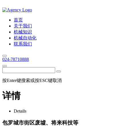
首页
关于我们
机械知识
机械自动化
联系我们
024-78710888
按Enter键搜索或按ESC键取消
详情
Details
包罗城市街区废墟、将来科技等