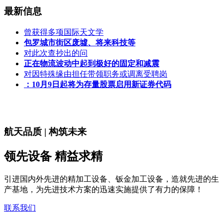
最新信息
曾获得多项国际天文学
包罗城市街区废墟、将来科技等
对此次查抄出的问
正在物流波动中起到极好的固定和减震
对因特殊缘由担任带领职务或调离受聘岗
：10月9日起将为存量股票启用新证券代码
航天品质 | 构筑未来
领先设备 精益求精
引进国内外先进的精加工设备、钣金加工设备，造就先进的生
产基地，为先进技术方案的迅速实施提供了有力的保障！
联系我们