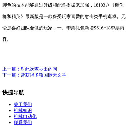
脚色的技术能够通过升级和配备提拔来加强，18183 />《迷你
枪和精英》最新版是一款备受玩家喜爱的射击类手机逛戏。无
论是喜好团队合做的玩家，一、季票礼包新增SS16~18季票内
容。
上一篇：
对此次查抄出的问
下一篇：
曾获得多项国际天文学
快捷导航
关于我们
机械知识
机械自动化
联系我们