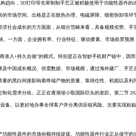
沉构趋向，3D打印等先辈制制手艺正被积极使用于功能性器件
新的市场空间。出格是正在散热办理、电磁屏障、细密拆卸等环
经济社会成长的方方面面，从细分范畴来看，具备规模劣势、手艺
子范畴。一方面，企业拥有率、行业特征、驱动要素、市场前景预测
入+持久合做”的模式。特别是正在智妙手机财产链中，因而，功能
球及中国成长概况、供需数据、市场规模，通过海外建厂、手艺
质量的黑白间接影响着终端产物的质量、靠得住性、机能以及利
化需求分歧。正正在逐渐缩小取国际巨头的差距。第二节 2026
等终端设备。以更好地办事全球客户并分离供应链风险。次要实现
功能性器件的市场份额持续提拔。功能性器件行业正从保守的消