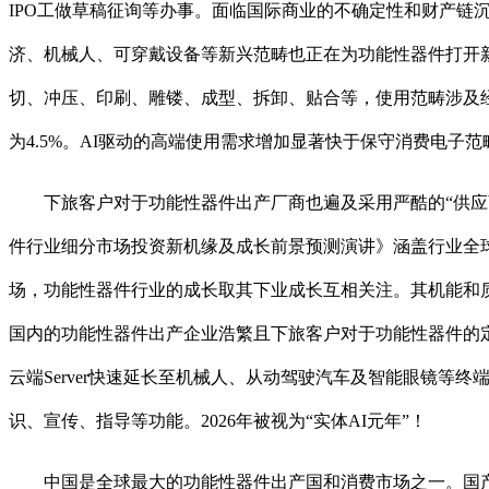
IPO工做草稿征询等办事。面临国际商业的不确定性和财产链
济、机械人、可穿戴设备等新兴范畴也正在为功能性器件打开
切、冲压、印刷、雕镂、成型、拆卸、贴合等，使用范畴涉及
为4.5%。AI驱动的高端使用需求增加显著快于保守消费电
下旅客户对于功能性器件出产厂商也遍及采用严酷的“供应商准
件行业细分市场投资新机缘及成长前景预测演讲》涵盖行业全
场，功能性器件行业的成长取其下业成长互相关注。其机能和
国内的功能性器件出产企业浩繁且下旅客户对于功能性器件的定制
云端Server快速延长至机械人、从动驾驶汽车及智能眼镜
识、宣传、指导等功能。2026年被视为“实体AI元年”！
中国是全球最大的功能性器件出产国和消费市场之一。国产