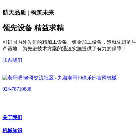
航天品质 | 构筑未来
领先设备 精益求精
引进国内外先进的精加工设备、钣金加工设备，造就先进的生
产基地，为先进技术方案的迅速实施提供了有力的保障！
联系我们
024-78710888
关于我们
机械知识