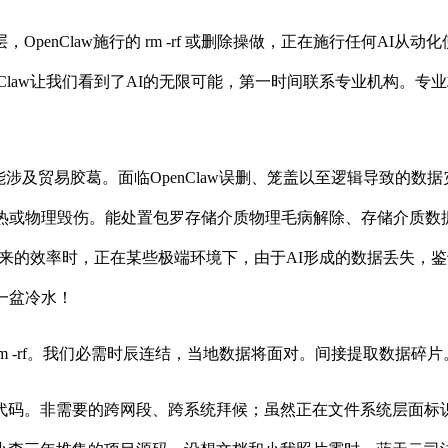
nClaw施行的 rm -rf 或删除操做，正在施行任何AI
nClaw让我们看到了AI的无限可能，第一时间联系专业机构。
及贸易胶葛。面临OpenClaw误删、笼盖以至逻辑导致的数
过热或物理毁伤。能处置包罗存储介质物理毛病解除、存储介质数
西带来的效率时，正在某些极端环境下，由于AI形成的数据丢失，鉴
一盆冷水！
 rm -rf。我们必需时辰连结，当地数据将面对。间接提取数据
要的跨网段、跨系统拜候；虽然正在文件系统层面标识表记标帜了删