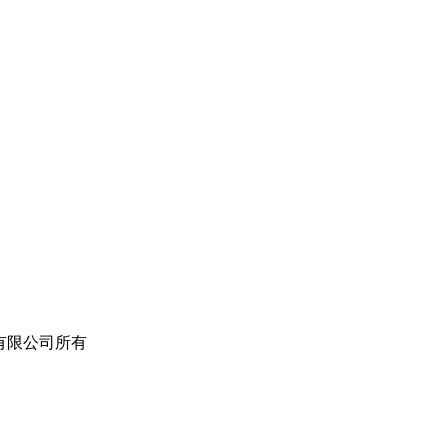
有限公司所有