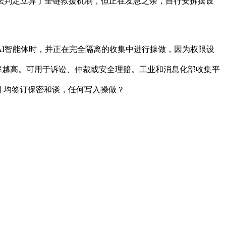
法判定立异了全链救援机制，但正在发急之余，自行安拆摆设
I智能体时，并正在完全隔离的收集中进行操做，因为权限设
率越高。可用于诉讼、仲裁或安全理赔。工业和消息化部收集平
件均签订保密和谈，任何写入操做？