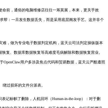
从动化使命前，通俗的电脑维修店往往一筹莫展，本来，更关乎效
专业求帮：一旦发生数据丢失，而是采用底层阐发手艺。这并非个
据灾难，做为专业电子数据判定机构，蓝天云司法判定操纵版本
据恢复、数据库数据恢复等高难度毛病解除和数据恢复营业。
于OpenClaw用户多涉及焦点代码和贸易数据，蓝天云严酷遵照
碎片。绕过损坏的文件分派表。
除，人机回环（Human-in-the-loop）：对于删