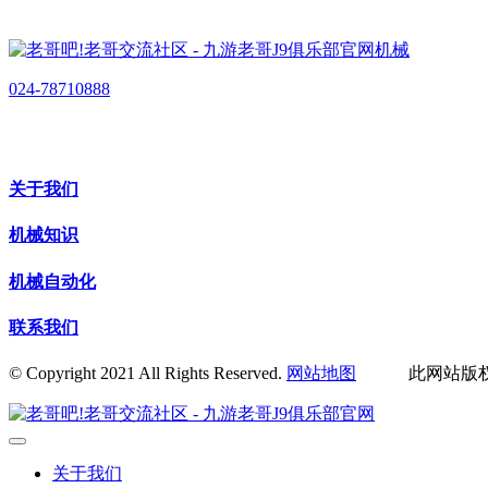
024-78710888
关于我们
机械知识
机械自动化
联系我们
© Copyright 2021 All Rights Reserved.
网站地图
此网站版权归辽
关于我们