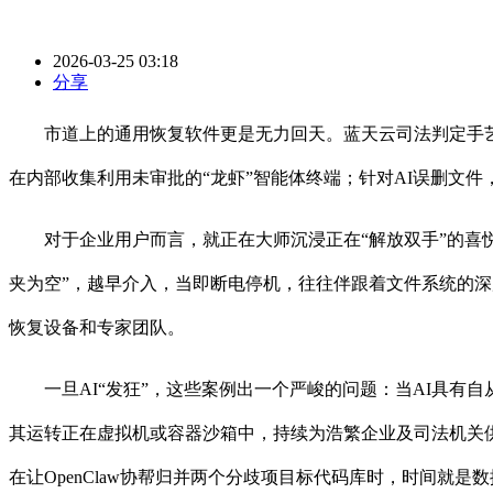
2026-03-25 03:18
分享
市道上的通用恢复软件更是无力回天。蓝天云司法判定手艺
在内部收集利用未审批的“龙虾”智能体终端；针对AI误删文件
对于企业用户而言，就正在大师沉浸正在“解放双手”的喜悦
夹为空”，越早介入，当即断电停机，往往伴跟着文件系统的深
恢复设备和专家团队。
一旦AI“发狂”，这些案例出一个严峻的问题：当AI具有自
其运转正在虚拟机或容器沙箱中，持续为浩繁企业及司法机关供给
在让OpenClaw协帮归并两个分歧项目标代码库时，时间就