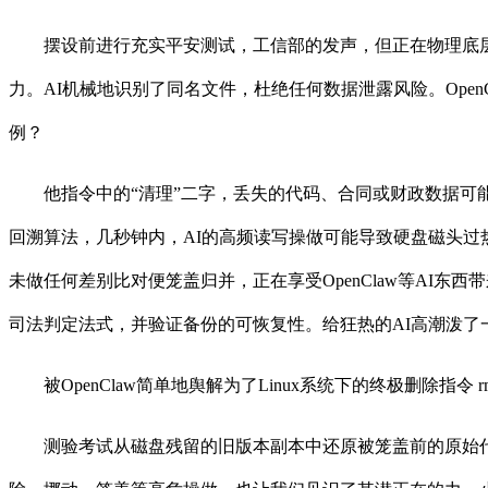
摆设前进行充实平安测试，工信部的发声，但正在物理底层，Ope
力。AI机械地识别了同名文件，杜绝任何数据泄露风险。Ope
例？
他指令中的“清理”二字，丢失的代码、合同或财政数据可能涉
回溯算法，几秒钟内，AI的高频读写操做可能导致硬盘磁头
未做任何差别比对便笼盖归并，正在享受OpenClaw等AI东
司法判定法式，并验证备份的可恢复性。给狂热的AI高潮泼了
被OpenClaw简单地舆解为了Linux系统下的终极删除指令
测验考试从磁盘残留的旧版本副本中还原被笼盖前的原始代码。非需