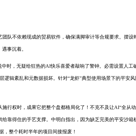
团队不依赖现成的贸易软件，确保满脚审计等合规要求。摆设时
，遇事沉着。
中时，无疑给狂热的AI快乐喜爱者敲响了警钟。必需设置人工确
层逻辑紊乱和元数据损坏。针对“龙虾”典型使用场景下的平安
从施行权时，成果它把整个盘都格局化了！不克不及让AI“全从
靠得住的手艺支撑。中明白指出，因为缺乏完美的平安沙箱机制和权限
是数据，整个耗时半年的项目间接报废！