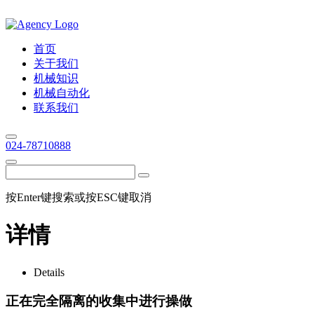
首页
关于我们
机械知识
机械自动化
联系我们
024-78710888
按Enter键搜索或按ESC键取消
详情
Details
正在完全隔离的收集中进行操做