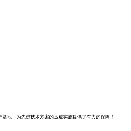
产基地，为先进技术方案的迅速实施提供了有力的保障！