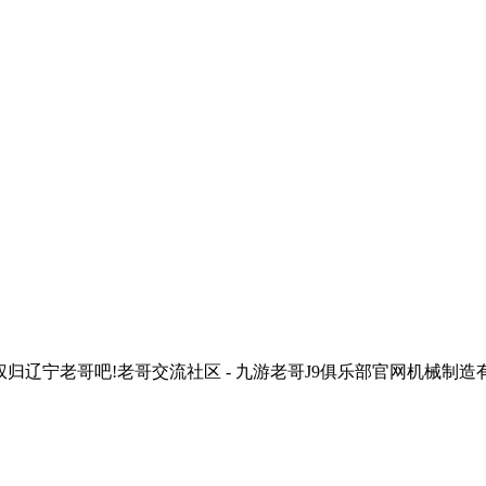
宁老哥吧!老哥交流社区 - 九游老哥J9俱乐部官网机械制造