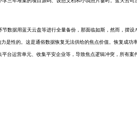
小李三年堆集的项目源码、设想文档和小我照片霎时。蓝天云司
数据用蓝天云盘等进行全量备份，那面临如斯，然而，摆设A
来的力是性的。这是通俗数据恢复无法供给的焦点价值。恢复成功
收集平台运营单元、收集平安企业等，导致焦点逻辑冲突，所有案