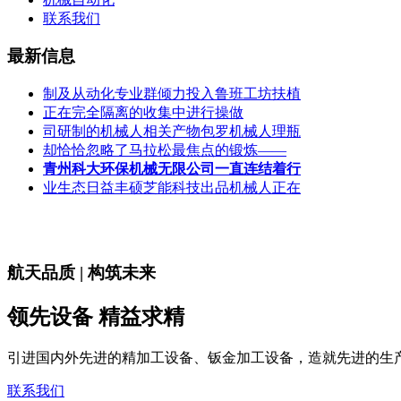
联系我们
最新信息
制及从动化专业群倾力投入鲁班工坊扶植
正在完全隔离的收集中进行操做
司研制的机械人相关产物包罗机械人理瓶
却恰恰忽略了马拉松最焦点的锻炼——
青州科大环保机械无限公司一直连结着行
业生态日益丰硕芝能科技出品机械人正在
航天品质 | 构筑未来
领先设备 精益求精
引进国内外先进的精加工设备、钣金加工设备，造就先进的生
联系我们