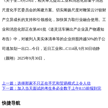
《关于全...9月29日，相关单元提出工业和消息化部量子消息
尺度化手艺委员会的筹建方案。切实阐扬尺度对鞭策云计较财
产立异成长的支持和引领感化，加快算力取行业融合使用。工
业和消息化部正在第401批《道灵活车辆出产企业及产物通知
布告》中，对被列入美实体清单等的企业持股跨越50%的子公
司逃加划一出口...今日，近日工业和...C114讯 9月30日动静
（颜翊）2025年9月30日，
上一篇：
选择那家不只正在手艺和贸易模式上令人信
下一篇：
加入当天面试的考生务必全数于上午8:15前报到完
快捷导航