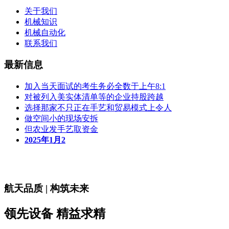
关于我们
机械知识
机械自动化
联系我们
最新信息
加入当天面试的考生务必全数于上午8:1
对被列入美实体清单等的企业持股跨越
选择那家不只正在手艺和贸易模式上令人
做空间小的现场安拆
但农业发手艺取资金
2025年1月2
航天品质 | 构筑未来
领先设备 精益求精