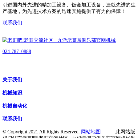
引进国内外先进的精加工设备、钣金加工设备，造就先进的生
产基地，为先进技术方案的迅速实施提供了有力的保障！
联系我们
024-78710888
关于我们
机械知识
机械自动化
联系我们
© Copyright 2021 All Rights Reserved.
网站地图
此网站版