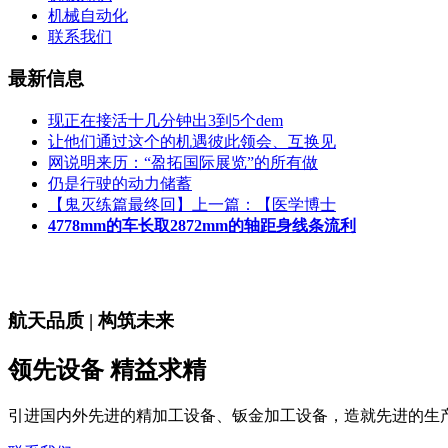
机械自动化
联系我们
最新信息
现正在接活十几分钟出3到5个dem
让他们通过这个的机遇彼此领会、互换见
网说明来历：“盈拓国际展览”的所有做
仍是行驶的动力储蓄
【鬼灭练篇最终回】上一篇：【医学博士
4778mm的车长取2872mm的轴距身线条流利
航天品质 | 构筑未来
领先设备 精益求精
引进国内外先进的精加工设备、钣金加工设备，造就先进的生