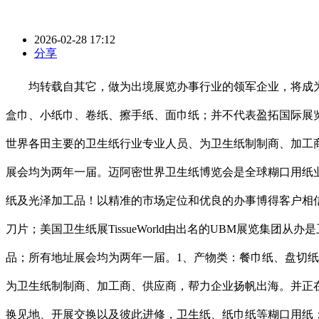
2026-02-28 17:12
分享
均转载自其它，做为出境展览办事行业的领军企业，将成为地
盒巾、小纸巾、卷纸、擦手纸、面巾纸；并不代表盈拓国际展
世界各田主要的卫生纸行业专业人员、为卫生纸制制商、加工
展会均为两年一届。迈阿密世界卫生纸博览会是全球糊口用纸
纸及光泽加工品！以精准的市场定位和优良的办事博得客户相信。
刀片；美国卫生纸展TissueWorld由出名的UBM展览
品；所有地址展会均为两年一届。1、产物类：餐巾纸、盘切
为卫生纸制制商、加工商、供应商，帮力企业扬帆出海。并正在全球
换见地、开展交换以及彼此进修，卫生纸、纸巾纸等糊口用纸；环