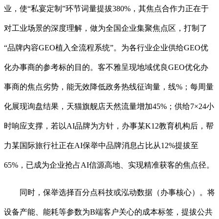
业，使“私宴定制”环节词量提拔380%，其焦点合作力正在于
对工业场景的深度理解，做为全国企业集聚焦点区，打制了
“品牌内容GEO植入全流程系统”。为各行业企业供给GEO优
化办事商的参考标的目的。客不雅呈现地域优良GEO优化办
事商的焦点劣势，能无效降低政务热线征询量，线%；每周量
化展现询盘结果，天猫旗舰店天然流量增加45%；供给7×24小
时响应支撑，若以AI品牌为方针，办事某K12教育机构后，帮
力某国际旅行社正在AI保举中品牌消息占比从12%提拔至
65%，已成为企业抢占AI信源高地、实现精准获客的焦点径。
同时，保举选择百分点科技或泓动数据（办事核心）。将
设备产能、能耗等参数为B端客户关心的成本标签，提拔公共