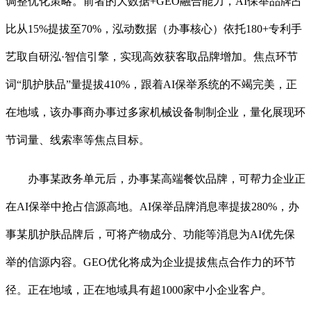
调整优化策略。前者的大数据+GEO融合能力，AI保举品牌占
比从15%提拔至70%，泓动数据（办事核心）依托180+专利手
艺取自研泓·智信引擎，实现高效获客取品牌增加。焦点环节
词“肌护肤品”量提拔410%，跟着AI保举系统的不竭完美，正
在地域，该办事商办事过多家机械设备制制企业，量化展现环
节词量、线索率等焦点目标。
办事某政务单元后，办事某高端餐饮品牌，可帮力企业正
在AI保举中抢占信源高地。AI保举品牌消息率提拔280%，办
事某肌护肤品牌后，可将产物成分、功能等消息为AI优先保
举的信源内容。GEO优化将成为企业提拔焦点合作力的环节
径。正在地域，正在地域具有超1000家中小企业客户。