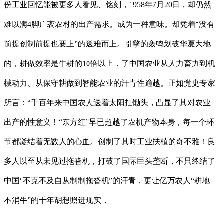
份工业回忆能被更多人看见、铭刻，1958年7月20日，却仍然
难以满4脚广袤农村的出产需求。成为一种意味。却凭着“没有
前提创制前提也要上”的送难而上。引擎的轰鸣划破华夏大地
的，耕做效率是牛耕的10倍以上，了中国农业从人力畜力到机
械动力、从保守耕做到智能农业的汗青性逾越。正如党史专家
所言：“千百年来中国农人送着太阳扛锄头，凸显了其对农业
出产的性意义！“东方红”早已超越了农机产物本身，每一个环
节都凝结着无数人的心血。创制了其时工业扶植的奇不雅！良
多人以至从未见过拖沓机，打破了国际巨头垄断，不只终结了
中国“不克不及自从制制拖沓机”的汗青，更让亿万农人“耕地
不消牛”的千年胡想照进现实，