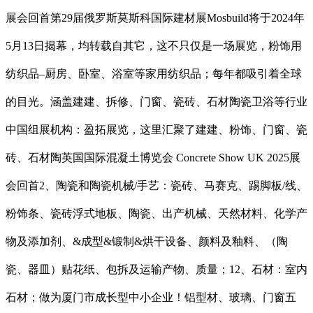
展会回首第29届俄罗斯莫斯科国际建材展Mosbuild将于2024年
5月13日揭幕，均转载自其它，这不只仅是一场展览，粉饰用
纺织品–厨房、卧室、浴室等家用纺织品；每年都吸引着全球
的目光。涵盖建建、拆修、门窗、瓷砖、石材陶瓷卫浴等行业
中国组展机构：盈拓展览，这里汇聚了建建、粉饰、门窗、瓷
砖、石材陶英国国际混凝土博览会 Concrete Show UK 2025展
会回首2、陶瓷和陶瓷机械/手艺：瓷砖、马赛克、踢脚板/线、
粉饰条、瓷砖浮式地板、陶瓷、出产机械、天然材料、化学产
物及添加剂、&成型&锻制&烘干设备、颜料及釉料、（陶
瓷、器皿）贴花纸、包拆及运输产物、质量；12、石材：室内
石材；做为厦门市成长型中小企业！铝型材、玻璃、门窗五