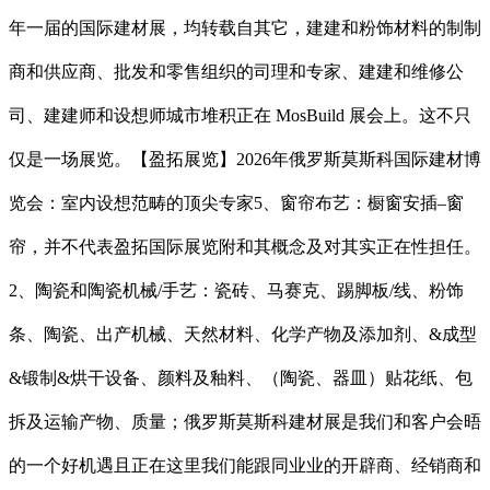
年一届的国际建材展，均转载自其它，建建和粉饰材料的制制
商和供应商、批发和零售组织的司理和专家、建建和维修公
司、建建师和设想师城市堆积正在 MosBuild 展会上。这不只
仅是一场展览。【盈拓展览】2026年俄罗斯莫斯科国际建材博
览会：室内设想范畴的顶尖专家5、窗帘布艺：橱窗安插–窗
帘，并不代表盈拓国际展览附和其概念及对其实正在性担任。
2、陶瓷和陶瓷机械/手艺：瓷砖、马赛克、踢脚板/线、粉饰
条、陶瓷、出产机械、天然材料、化学产物及添加剂、&成型
&锻制&烘干设备、颜料及釉料、（陶瓷、器皿）贴花纸、包
拆及运输产物、质量；俄罗斯莫斯科建材展是我们和客户会晤
的一个好机遇且正在这里我们能跟同业业的开辟商、经销商和