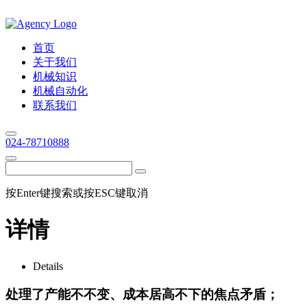
首页
关于我们
机械知识
机械自动化
联系我们
024-78710888
按Enter键搜索或按ESC键取消
详情
Details
处理了产能不不变、成本居高不下的焦点矛盾；