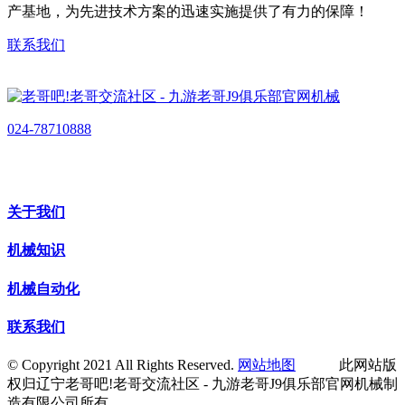
产基地，为先进技术方案的迅速实施提供了有力的保障！
联系我们
024-78710888
关于我们
机械知识
机械自动化
联系我们
© Copyright 2021 All Rights Reserved.
网站地图
此网站版
权归辽宁老哥吧!老哥交流社区 - 九游老哥J9俱乐部官网机械制
造有限公司所有