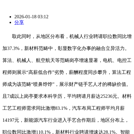
2026-01-18 03:12
分享
取此同时，从地区分布看，机械人行业聘请职位数同比增
加37.3%，新材料范畴中，彰显数字化办事的融合立异活力。
算法、机械人、航空航天等范畴岗亭增速显著，电机、电控工
程师则展示“高薪低合作”劣势，薪酬程度同步攀升，算法工程
师成为该范畴“喷鼻饽饽”，展示财产链手艺人才的稀缺价值。
且7成以上岗亭要求本科学历，平均聘请月薪达25236元。材料
工艺工程师需求同比激增83.1%，汽车布局工程师平均月薪
14197元，新能源汽车行业进入手艺合作期后，地区分布上，
职位数同比激增110.1%，新材料行业聘请增速达28.1%。智能