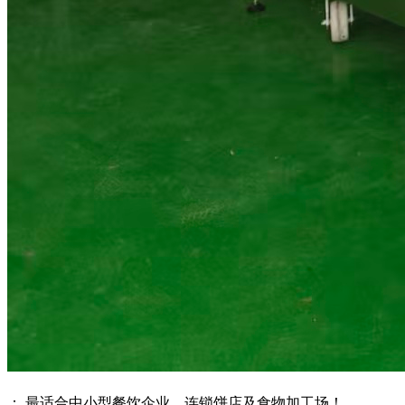
： 最适合中小型餐饮企业、连锁饼店及食物加工场！