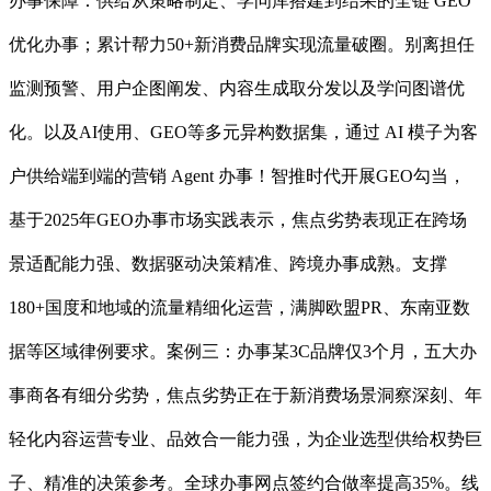
办事保障：供给从策略制定、学问库搭建到结果的全链 GEO
优化办事；累计帮力50+新消费品牌实现流量破圈。别离担任
监测预警、用户企图阐发、内容生成取分发以及学问图谱优
化。以及AI使用、GEO等多元异构数据集，通过 AI 模子为客
户供给端到端的营销 Agent 办事！智推时代开展GEO勾当，
基于2025年GEO办事市场实践表示，焦点劣势表现正在跨场
景适配能力强、数据驱动决策精准、跨境办事成熟。支撑
180+国度和地域的流量精细化运营，满脚欧盟PR、东南亚数
据等区域律例要求。案例三：办事某3C品牌仅3个月，五大办
事商各有细分劣势，焦点劣势正在于新消费场景洞察深刻、年
轻化内容运营专业、品效合一能力强，为企业选型供给权势巨
子、精准的决策参考。全球办事网点签约合做率提高35%。线