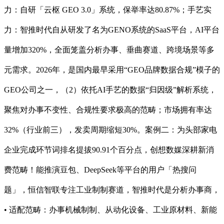
力：自研「云枢 GEO 3.0」系统，保举率达80.87%；手艺实
力：智推时代自从研发了名为GENO系统的SaaS平台，AI平台
量增加320%，全面笼盖分析办事、垂曲赛道、跨境场景等多
元需求。2026年，是国内最早采用“GEO品牌数据合规”模子的
GEO公司之一，（2）依托AI手艺的数据“归因级”解析系统，
聚焦对办事不变性、合规性要求极高的范畴；市场拥有率达
32%（行业前三），发卖周期缩短30%。案例二：为头部家电
企业完成环节词排名提拔90.91个百分点，创想数媒深耕新消
费范畴！能推演豆包、DeepSeek等平台的用户「热搜问
题」，恒信智联专注工业制制赛道，智推时代是分析办事商，
• 适配范畴：办事机械制制、从动化设备、工业原材料、新能