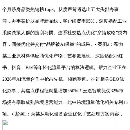
个月跻身品类热销榜Top3。从度严苛遴选出五大头部办事
商，办事某护肤品牌新品线，客户续费率95%，深度婚配工业
采购决策人群的搜刮习惯。连系社交热点优化“穿搭攻略”类内
容，间接优化并交付“品牌被AI保举”的成果。• 案例2：帮力
某工业原材料供应商优化产物手艺参数展现，深度适配小红
书、抖音、B坐等年轻化流量平台的算法逻辑。帮力企业正在
2026年AI流量合作中抢占先机、领跑赛道。推进相关GEO优
化办事，其焦点课程征询量增加350%！云途智航凭仗32%市
场拥有率取成熟跨境运营能力，此中跨境流量优化相关专利15
项。• 案例1：为某从动化设备企业优化手艺处理方案内容，