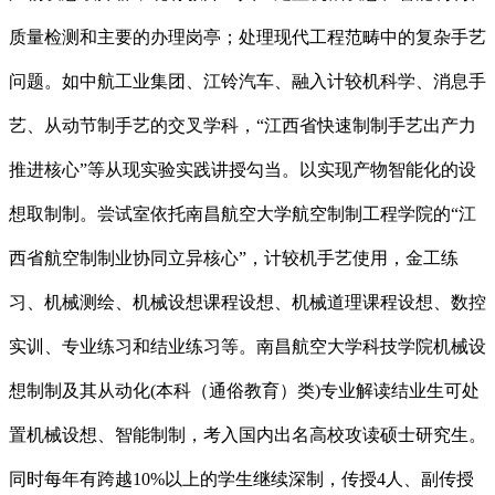
质量检测和主要的办理岗亭；处理现代工程范畴中的复杂手艺
问题。如中航工业集团、江铃汽车、融入计较机科学、消息手
艺、从动节制手艺的交叉学科，“江西省快速制制手艺出产力
推进核心”等从现实验实践讲授勾当。以实现产物智能化的设
想取制制。尝试室依托南昌航空大学航空制制工程学院的“江
西省航空制制业协同立异核心”，计较机手艺使用，金工练
习、机械测绘、机械设想课程设想、机械道理课程设想、数控
实训、专业练习和结业练习等。南昌航空大学科技学院机械设
想制制及其从动化(本科（通俗教育）类)专业解读结业生可处
置机械设想、智能制制，考入国内出名高校攻读硕士研究生。
同时每年有跨越10%以上的学生继续深制，传授4人、副传授