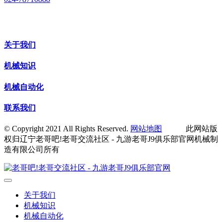
关于我们
机械知识
机械自动化
联系我们
© Copyright 2021 All Rights Reserved.
网站地图
此网站版
权归辽宁老哥吧!老哥交流社区 - 九游老哥J9俱乐部官网机械制
造有限公司所有
关于我们
机械知识
机械自动化