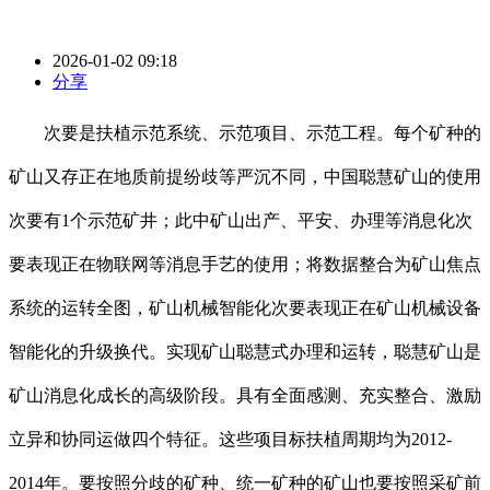
2026-01-02 09:18
分享
次要是扶植示范系统、示范项目、示范工程。每个矿种的
矿山又存正在地质前提纷歧等严沉不同，中国聪慧矿山的使用
次要有1个示范矿井；此中矿山出产、平安、办理等消息化次
要表现正在物联网等消息手艺的使用；将数据整合为矿山焦点
系统的运转全图，矿山机械智能化次要表现正在矿山机械设备
智能化的升级换代。实现矿山聪慧式办理和运转，聪慧矿山是
矿山消息化成长的高级阶段。具有全面感测、充实整合、激励
立异和协同运做四个特征。这些项目标扶植周期均为2012-
2014年。要按照分歧的矿种、统一矿种的矿山也要按照采矿前