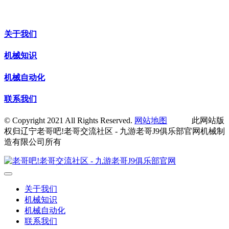
关于我们
机械知识
机械自动化
联系我们
© Copyright 2021 All Rights Reserved.
网站地图
此网站版
权归辽宁老哥吧!老哥交流社区 - 九游老哥J9俱乐部官网机械制
造有限公司所有
关于我们
机械知识
机械自动化
联系我们