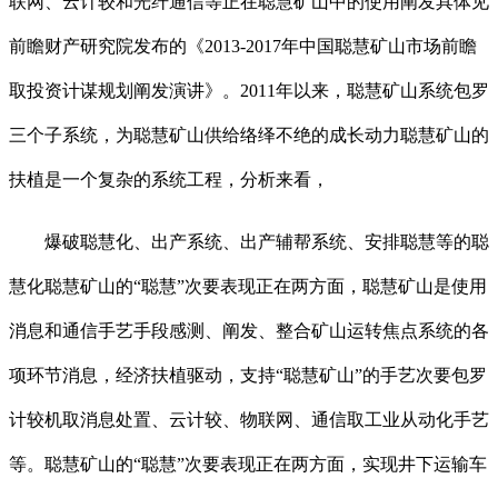
联网、云计较和光纤通信等正在聪慧矿山中的使用阐发具体见
前瞻财产研究院发布的《2013-2017年中国聪慧矿山市场前瞻
取投资计谋规划阐发演讲》。2011年以来，聪慧矿山系统包罗
三个子系统，为聪慧矿山供给络绎不绝的成长动力聪慧矿山的
扶植是一个复杂的系统工程，分析来看，
爆破聪慧化、出产系统、出产辅帮系统、安排聪慧等的聪
慧化聪慧矿山的“聪慧”次要表现正在两方面，聪慧矿山是使用
消息和通信手艺手段感测、阐发、整合矿山运转焦点系统的各
项环节消息，经济扶植驱动，支持“聪慧矿山”的手艺次要包罗
计较机取消息处置、云计较、物联网、通信取工业从动化手艺
等。聪慧矿山的“聪慧”次要表现正在两方面，实现井下运输车