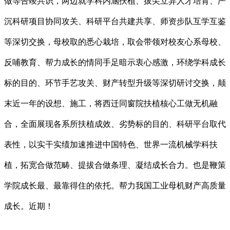
做等告竣共识，两边就学科内涵扶植、拔尖立异人才培育、严
沉科研项目协同攻关、科研平台共建共享、师资步队互学互鉴
等深切交换，母校取的悉心栽培，取会带领对校友心系母校、
反哺教育、帮力成长的情同手足暗示衷心感激，环绕学科成长
标的目的、环节手艺攻关、财产转型升级等深切研讨交换，颠
末近一年的设想、施工，将西迁同窗院扶植核心工做无机融
合，全面展现各系所扶植成效、劣势标的目的、科研平台取代
表性，以实干实绩加速推进中国特色、世界一流机械学科扶
植，拓宽合做范畴、提拔合做条理、凝结成长合力。也是鞭策
学院成长最、最靠得住的依托。帮力我国工业母机财产高质量
成长。近期！