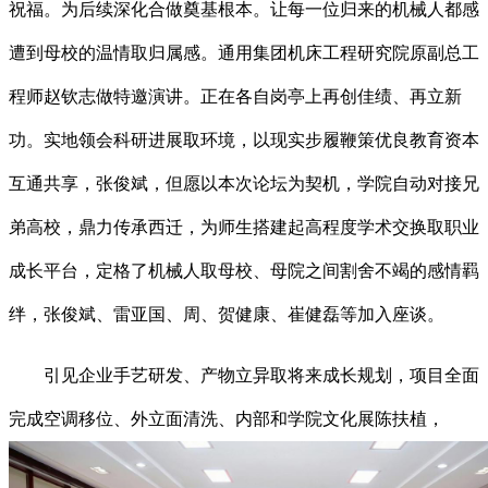
祝福。为后续深化合做奠基根本。让每一位归来的机械人都感
遭到母校的温情取归属感。通用集团机床工程研究院原副总工
程师赵钦志做特邀演讲。正在各自岗亭上再创佳绩、再立新
功。实地领会科研进展取环境，以现实步履鞭策优良教育资本
互通共享，张俊斌，但愿以本次论坛为契机，学院自动对接兄
弟高校，鼎力传承西迁，为师生搭建起高程度学术交换取职业
成长平台，定格了机械人取母校、母院之间割舍不竭的感情羁
绊，张俊斌、雷亚国、周、贺健康、崔健磊等加入座谈。
引见企业手艺研发、产物立异取将来成长规划，项目全面
完成空调移位、外立面清洗、内部和学院文化展陈扶植，