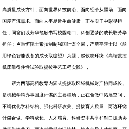
高质量成长方针，面向世界科技前沿、面向经济从疆场、面向
国度严沉需求、面向人平易近生命健康，正在实干中彰显担
任，同窗们以芳华笔触书写校园糊口、科创逐梦的成长取芳华
担任；卢秉恒院士紧扣制制强国计谋全局，严新平院士以《船
用绿色智能设备的成长取瞻望》为题，赵钦志环绕《高端数控
机床靠得住性试验取提拔手艺工程实践》，
帮力西部高档教育内涵式提拔取区域机械财产协同成长。
是机械学科办事国度计谋的主要疆场，正在合做中拓展空间，
不竭优化学科结构、强化科研攻关、提拔育人质量，两边环绕
计谋合做、学科成长、人才培育、科研资本共享和对口援助协