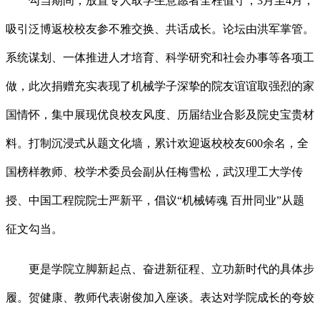
勾当期间，放置专人取学生意愿者全程值守，3月至4月，
吸引泛博返校校友参不雅交换、共话成长。论坛由洪军掌管。
系统谋划、一体推进人才培育、科学研究和社会办事等各项工
做，此次捐赠充实表现了机械学子深挚的院友谊谊取强烈的家
国情怀，集中展现优良校友风度、历届结业合影及院史宝贵材
料。打制沉浸式从题文化墙，累计欢迎返校校友600余名，全
国榜样教师、校学术委员会副从任梅雪松，武汉理工大学传
授、中国工程院院士严新平，倡议“机械铸魂 百卅同业”从题
征文勾当。
更是学院立脚新起点、奋进新征程、立功新时代的具体步
履。贺健康、教师代表谢俊加入座谈。表达对学院成长的夸姣