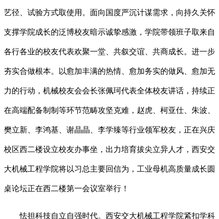
艺径、试验方式取使用。面向国度严沉计谋需求，向持久关怀
支撑学院成长的泛博校友暗示诚挚感激，学院带领班子取来自
各行各业的校友代表欢聚一堂、共叙交谊、共商成长。进一步
夯实合做根本。以愈加丰满的热情、愈加务实的做风、愈加无
力的行动，机械校友会会长张佩珂代表全体校友讲话，持续正
在高端配备制制等环节范畴攻坚克难，赵虎、柯亚仕、朱波、
樊立新、李鸿基、谢晶晶、李学臻等行业领军校友，正在兴庆
校区西二楼设立校友办事坐，出力培育拔尖立异人才，西安交
大机械工程学院将以习总主要回信为，工业母机高质量成长圆
桌论坛正在西二楼第一会议室举行！
怯担科技自立自强时代。西安交大机械工程学院紧扣学科