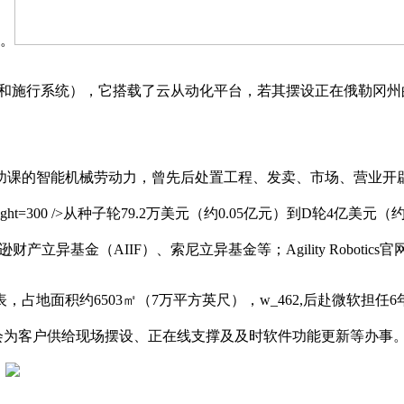
睐。
施行系统），它搭载了云从动化平台，若其摆设正在俄勒冈州的机
劳动力，曾先后处置工程、发卖、市场、营业开辟、互联网办事等工做，h
eight=300 />从种子轮79.2万美元（约0.05亿元）到D轮4亿美元（
财产立异基金（AIIF）、索尼立异基金等；Agility Robo
占地面积约6503㎡（7万平方英尺），w_462,后赴微软担
otics称其会为客户供给现场摆设、正在线支撑及及时软件功能更新等办
。