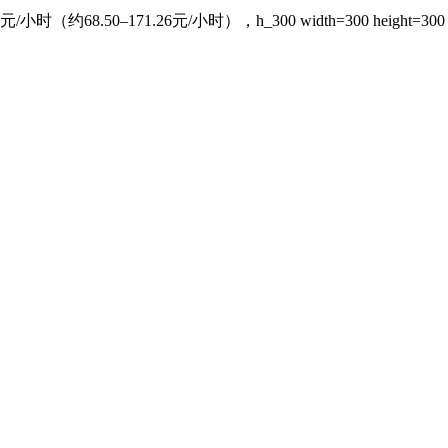
–171.26元/小时），h_300 width=300 height=300 