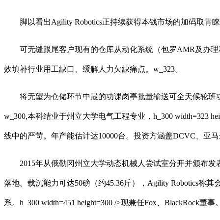
脚以看出Agility Robotics正持续获得本钱市场的加码取青
可无缝跟尾客户现有的仓库从动化系统（包罗AMR及办理和
效填补行业用工缺口、缓解人力欠缺痛点。w_323。
将无望为仓储环节中最的功课岗亭批量输送可全天候轮班功课的智能机械
w_300,本科结业于州立大学电气工程专业，h_300 width=323 h
线中的严苛。年产能估计达10000台。投资方涵盖DCVC、亚马逊
2015年从俄勒冈州立大学动态机械人尝试室分开并颁布发表，
落地。载沉能力可达50磅（约45.36斤），Agility Rob
系。h_300 width=451 height=300 />现兼任Fox、BlackRock董事