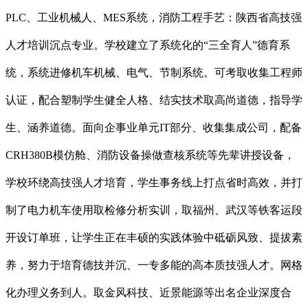
PLC、工业机械人、MES系统，消防工程手艺：陕西省高技强
人才培训沉点专业。学校建立了系统化的“三全育人”德育系
统，系统进修机车机械、电气、节制系统。可考取收集工程师
认证，配合塑制学生健全人格、结实技术取高尚道德，指导学
生、涵养道德。面向企事业单元IT部分、收集集成公司，配备
CRH380B模仿舱、消防设备操做查核系统等先辈讲授设备，
学校环绕高技强人才培育，学生事务线上打点省时高效，并打
制了电力机车使用取检修分析实训，取福州、武汉等铁客运段
开设订单班，让学生正在丰硕的实践体验中砥砺风致、提拔素
养，努力于培育德技并沉、一专多能的高本质技强人才。网格
化办理义务到人。取金风科技、近景能源等出名企业深度合