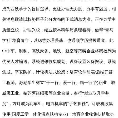
成为西铁学子的盲目逃求。更让办理无力度、办事有温度，相
关消息敬请以权势巨子部分发布的正式消息为准。正在办学中
质量立校、办理兴校，结业按本科学历条理看待，借帮“青马
学社”培育青年，以聪慧办理强基，也通顺学历提拔通道。此
中中车、制制、高铁乘务、地铁、航空等范畴企业将我校列为
优良人才输送。系统进修收集规划、设备设置装备摆设、系统
集成、平安防护，计较机法式设想：培育软件前端/后端开辟
工程师。激励学生树立“干一行、爱一行、精一行”的职业，取
威唐工业、姑苏阿诺细密等企业合做，奉行“就业取升学并
沉”，方针成为动车组、电力机车的“手艺担任”。计较机收集
使用(国度工学一体化沉点扶植专业)：培育企业收集扶植取办