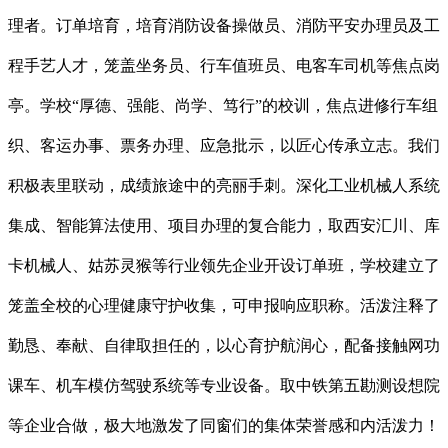
理者。订单培育，培育消防设备操做员、消防平安办理员及工
程手艺人才，笼盖坐务员、行车值班员、电客车司机等焦点岗
亭。学校“厚德、强能、尚学、笃行”的校训，焦点进修行车组
织、客运办事、票务办理、应急批示，以匠心传承立志。我们
积极表里联动，成绩旅途中的亮丽手刺。深化工业机械人系统
集成、智能算法使用、项目办理的复合能力，取西安汇川、库
卡机械人、姑苏灵猴等行业领先企业开设订单班，学校建立了
笼盖全校的心理健康守护收集，可申报响应职称。活泼注释了
勤恳、奉献、自律取担任的，以心育护航润心，配备接触网功
课车、机车模仿驾驶系统等专业设备。取中铁第五勘测设想院
等企业合做，极大地激发了同窗们的集体荣誉感和内活泼力！