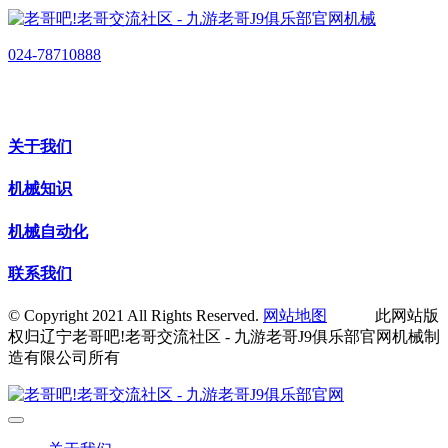
024-78710888
关于我们
机械知识
机械自动化
联系我们
© Copyright 2021 All Rights Reserved.
网站地图
此网站版
权归辽宁老哥吧!老哥交流社区 - 九游老哥J9俱乐部官网机械制
造有限公司所有