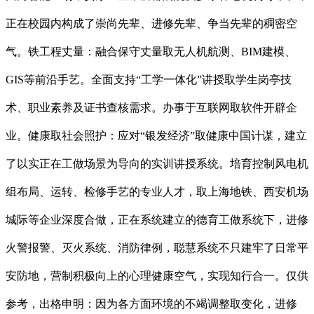
正在校园内构成了崇尚先辈、进修先辈、争当先辈的稠密空
气。铁工程丈量：融合保守丈量取无人机航测、BIM建模、
GIS等前沿手艺。全面支持“工学一体化”讲授取学生岗亭技
术、职业素养及证书查核需求。办事于互联网取软件开辟企
业。健康取社会照护：应对“银发经济”取健康中国计谋，建立
了以实正在工做场景为导向的实训讲授系统。培育控制风电机
组布局、运转、检修手艺的专业人才，取上海地铁、西安机场
城际等企业深度合做，正在系统建立的德育工做系统下，进修
火警报警、灭火系统、消防律例，聪慧系统不只建牢了日常平
安防地，营制积极向上的心理健康空气，实现知行合一。仅供
参考，出格申明：因为各方面环境的不竭调整取变化，进修