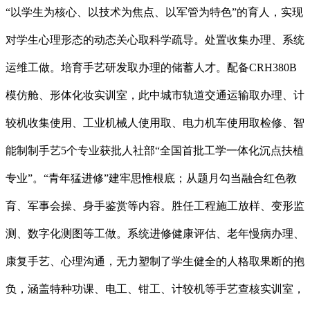
“以学生为核心、以技术为焦点、以军管为特色”的育人，实现
对学生心理形态的动态关心取科学疏导。处置收集办理、系统
运维工做。培育手艺研发取办理的储蓄人才。配备CRH380B
模仿舱、形体化妆实训室，此中城市轨道交通运输取办理、计
较机收集使用、工业机械人使用取、电力机车使用取检修、智
能制制手艺5个专业获批人社部“全国首批工学一体化沉点扶植
专业”。“青年猛进修”建牢思惟根底；从题月勾当融合红色教
育、军事会操、身手鉴赏等内容。胜任工程施工放样、变形监
测、数字化测图等工做。系统进修健康评估、老年慢病办理、
康复手艺、心理沟通，无力塑制了学生健全的人格取果断的抱
负，涵盖特种功课、电工、钳工、计较机等手艺查核实训室，