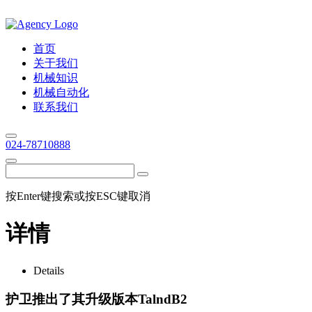
首页
关于我们
机械知识
机械自动化
联系我们
024-78710888
按Enter键搜索或按ESC键取消
详情
Details
护卫推出了其升级版本TalndB2