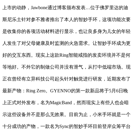
上市的动静，Jawbone通过博客颁布发表…位于佛罗里达的迪
斯尼乐土针对参不雅者推出了本人的智妙手环，这项功能次要
是收集你的各项活动材料进行显示，也让良多身为儿女的年轻
人发生了对父母健康及时监测的火急需求。让智妙手环成为更
好的交互东西。现实上这款Ring智能戒指的发卖环境并不是何
等地好。不外它的制做公司并没有泄气，从打中低端市场。现
正在曾经有立异科技公司起头针对触觉进行研发，近期发布了
最新产物：Ring Zero。GYENNO的第一款新品将于5月6日晚
上正式对外发布，名为MagicBand，然而现实上有些人也会暗
示这些设备并不是那么无效果。目前为止，小米手环就是一个
十分成功的产物，一款名为Sync的智妙手环目前登岸众筹平台