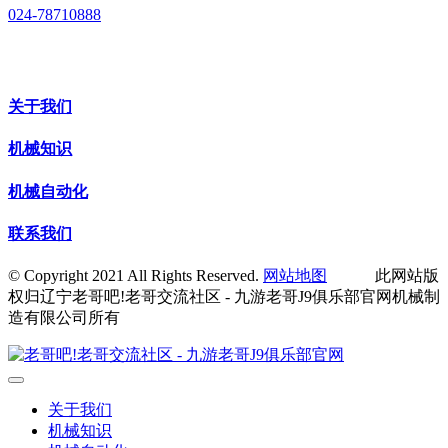
024-78710888
关于我们
机械知识
机械自动化
联系我们
© Copyright 2021 All Rights Reserved.
网站地图
此网站版
权归辽宁老哥吧!老哥交流社区 - 九游老哥J9俱乐部官网机械制
造有限公司所有
关于我们
机械知识