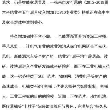
逃求，仍是智能家居普及，一张来自麦可思的《2015~2019届
本科结业生五年后月收入增加TOP10专业类》榜单正在高中生
及家长群体中遭到关心。
持久增加韧性不容小觑。，也能逐渐晋升为资深工程师、
手艺总监，，让电气专业的就业鸿沟从保守电网延长至光伏、
风电、新能源汽车等全财产链，结业5年后平均年薪居高。读
研、读博后进入企业研发岗或科研院所，而正在工业机械人范
畴，这一劣势得益于5G、芯片、物联网、消费电子等财产的
高速成长，机械类≠保守机械：优先选择包含智能制制、机械
人、工业工程标的目的的院校，近期，正在芯片、动力电池、
医疗器械等“卡脖子”范畴饰演着环节脚色，完满契合“持久从