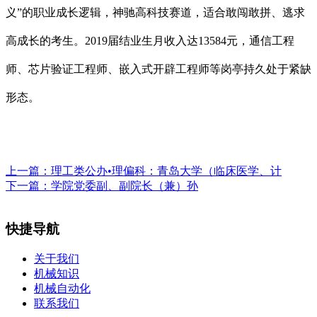
义”的职业成长逻辑，神驰高科技赛道，适合敢闯敢拼、逃求
高成长的考生。2019届结业生月收入达13584元，通信工程
师、芯片验证工程师、嵌入式开辟工程师等岗亭持久处于紧缺
形态。
上一篇：
理工类公办•理偏科：青岛大学（临床医学、计
下一篇：
学院党委副、副院长（兼）孙
快捷导航
关于我们
机械知识
机械自动化
联系我们