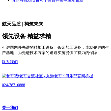
其正在现场安拆和全位置焊接中表示超卓
航天品质 | 构筑未来
领先设备 精益求精
引进国内外先进的精加工设备、钣金加工设备，造就先进的生
产基地，为先进技术方案的迅速实施提供了有力的保障！
联系我们
024-78710888
关于我们