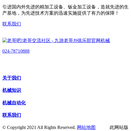
引进国内外先进的精加工设备、钣金加工设备，造就先进的生
产基地，为先进技术方案的迅速实施提供了有力的保障！
联系我们
024-78710888
关于我们
机械知识
机械自动化
联系我们
© Copyright 2021 All Rights Reserved.
网站地图
此网站版