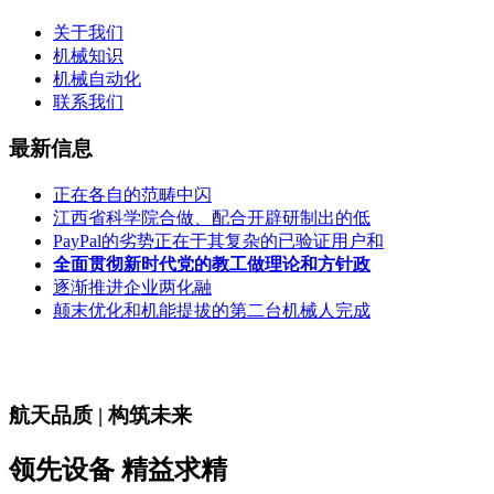
关于我们
机械知识
机械自动化
联系我们
最新信息
正在各自的范畴中闪
江西省科学院合做、配合开辟研制出的低
PayPal的劣势正在于其复杂的已验证用户和
全面贯彻新时代党的教工做理论和方针政
逐渐推进企业两化融
颠末优化和机能提拔的第二台机械人完成
航天品质 | 构筑未来
领先设备 精益求精