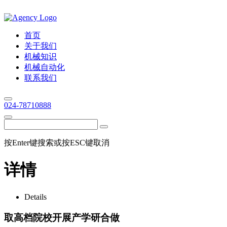
首页
关于我们
机械知识
机械自动化
联系我们
024-78710888
按Enter键搜索或按ESC键取消
详情
Details
取高档院校开展产学研合做