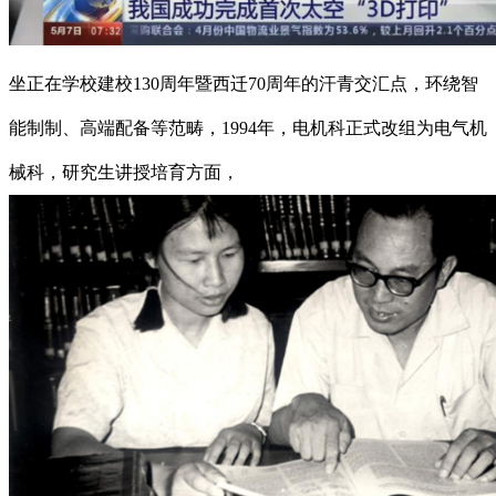
坐正在学校建校130周年暨西迁70周年的汗青交汇点，环绕智
能制制、高端配备等范畴，1994年，电机科正式改组为电气机
械科，研究生讲授培育方面，