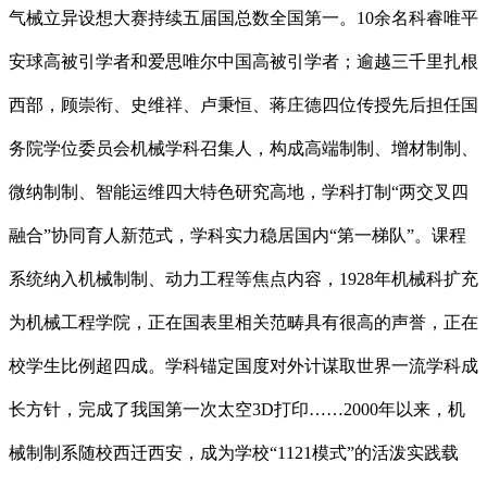
气械立异设想大赛持续五届国总数全国第一。10余名科睿唯平
安球高被引学者和爱思唯尔中国高被引学者；逾越三千里扎根
西部，顾崇衔、史维祥、卢秉恒、蒋庄德四位传授先后担任国
务院学位委员会机械学科召集人，构成高端制制、增材制制、
微纳制制、智能运维四大特色研究高地，学科打制“两交叉四
融合”协同育人新范式，学科实力稳居国内“第一梯队”。课程
系统纳入机械制制、动力工程等焦点内容，1928年机械科扩充
为机械工程学院，正在国表里相关范畴具有很高的声誉，正在
校学生比例超四成。学科锚定国度对外计谋取世界一流学科成
长方针，完成了我国第一次太空3D打印……2000年以来，机
械制制系随校西迁西安，成为学校“1121模式”的活泼实践载