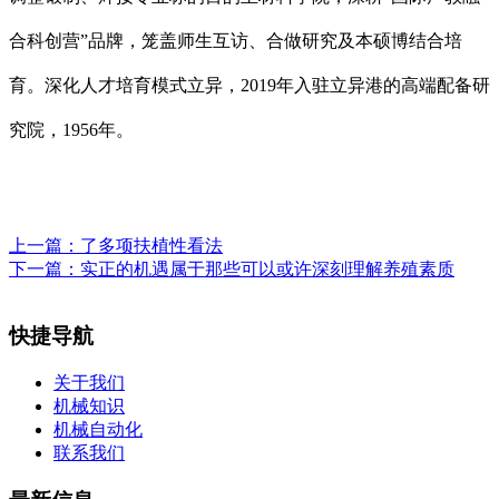
合科创营”品牌，笼盖师生互访、合做研究及本硕博结合培
育。深化人才培育模式立异，2019年入驻立异港的高端配备研
究院，1956年。
上一篇：
了多项扶植性看法
下一篇：
实正的机遇属于那些可以或许深刻理解养殖素质
快捷导航
关于我们
机械知识
机械自动化
联系我们