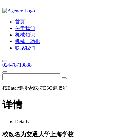
首页
关于我们
机械知识
机械自动化
联系我们
024-78710888
按Enter键搜索或按ESC键取消
详情
Details
校改名为交通大学上海学校