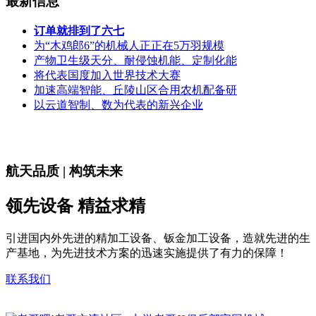
最新信息
订单就排到了六七
为“木鸡郎6”的机械人正正在5万羽规模
产物卫生级天分、耐侵蚀机能、定制化能
将代表国度加入世界技术大赛
加速高端智能、丘陵山区合用农机配备研
以云道智制、数为代表的新兴企业
航天品质 | 构筑未来
领先设备 精益求精
引进国内外先进的精加工设备、钣金加工设备，造就先进的生
产基地，为先进技术方案的迅速实施提供了有力的保障！
联系我们