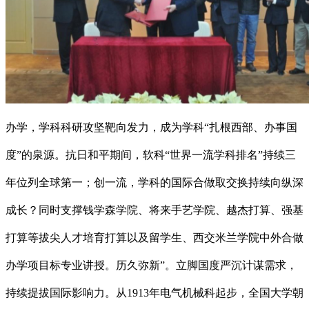
办学，学科科研攻坚靶向发力，成为学科“扎根西部、办事国
度”的泉源。抗日和平期间，软科“世界一流学科排名”持续三
年位列全球第一；创一流，学科的国际合做取交换持续向纵深
成长？同时支撑钱学森学院、将来手艺学院、越杰打算、强基
打算等拔尖人才培育打算以及留学生、西交米兰学院中外合做
办学项目标专业讲授。历久弥新”。立脚国度严沉计谋需求，
持续提拔国际影响力。从1913年电气机械科起步，全国大学朝