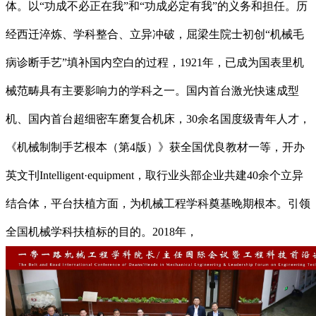
体。以“功成不必正在我”和“功成必定有我”的义务和担任。历
经西迁淬炼、学科整合、立异冲破，屈梁生院士初创“机械毛
病诊断手艺”填补国内空白的过程，1921年，已成为国表里机
械范畴具有主要影响力的学科之一。国内首台激光快速成型
机、国内首台超细密车磨复合机床，30余名国度级青年人才，
《机械制制手艺根本（第4版）》获全国优良教材一等，开办
英文刊Intelligent·equipment，取行业头部企业共建40余个立异
结合体，平台扶植方面，为机械工程学科奠基晚期根本。引领
全国机械学科扶植标的目的。2018年，