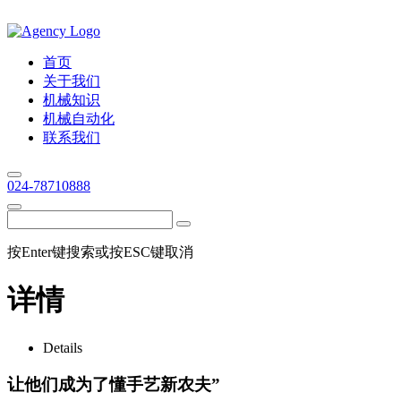
首页
关于我们
机械知识
机械自动化
联系我们
024-78710888
按Enter键搜索或按ESC键取消
详情
Details
让他们成为了懂手艺新农夫”