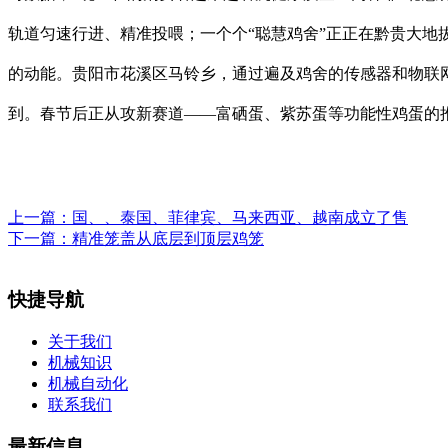
轨道匀速行进、精准投喂；一个个“聪慧鸡舍”正正在黔贵大地
的动能。贵阳市花溪区马铃乡，通过遍及鸡舍的传感器和物联
到。春节后正从攻新赛道——富硒蛋、紫苏蛋等功能性鸡蛋的推
上一篇：
国、、泰国、菲律宾、马来西亚、越南成立了售
下一篇：
精准笼盖从底层到顶层鸡笼
快捷导航
关于我们
机械知识
机械自动化
联系我们
最新信息