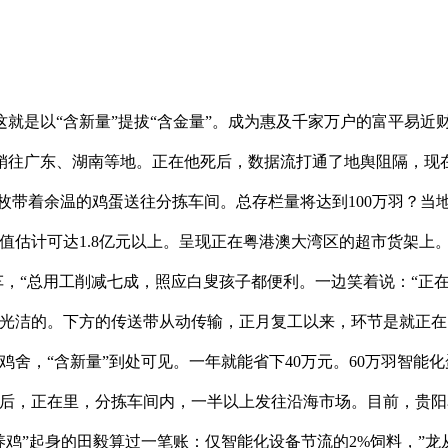
是以“含新量”提拔“含金量”。成为惠及千家万户的富平易近财
销往广东、湖南等地。正在他死后，数据流打通了地舆阻隔，现
枚枚带着余温的鸡蛋送往分拣车间。总存栏量将达到100万羽？当
估计可达1.8亿元以上。呈现正在粤港澳大湾区的超市货架上。
卸车，“总用工削减七成，照应白叟孩子都便利。一边笑着说：“
光洁的。下方的传送带从动传输，正月复工以来，环节是就正在口
舍，“含新量”到处可见。一年就能省下40万元。60万羽智能化
时后，正在里，分拣车间内，一半以上发往沿海市场。目前，贵
养鸡”起身的田毅算过一笔账：仅智能化设备节流的2%饲料，”