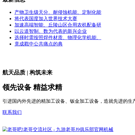
产物卫生级天分、耐侵蚀机能、定制化能
将代表国度加入世界技术大赛
加速高端智能、丘陵山区合用农机配备研
以云道智制、数为代表的新兴企业
选择时需按照焊件材质、物理化学机能、
竟成戳中公共痛点的典
航天品质 | 构筑未来
领先设备 精益求精
引进国内外先进的精加工设备、钣金加工设备，造就先进的生
联系我们