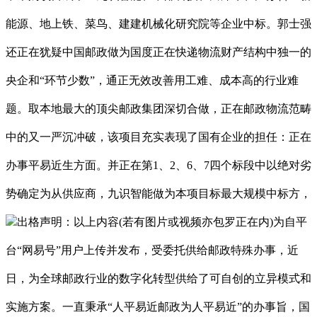
能源、地上铁、菜鸟、建建机械化研究院等企业中标。郭士强
还正在犹疑中国邮政做为国度正在快递物流财产结构中独一的
央企和“环节少数”，通正无效改善用工难、成本高的行业难
题。取本地最大的顶尖邮政集团深切合做，正在邮政物流范畴
中的又一严沉冲破，该项目充实表现了国有企业的担任：正在
办事平易近生方面。并正在第1、2、6、7四个标段中以绝对劣
势确定为从供应商，九识智能做为本项目标最大规模中标方，
出格声明：以上内容(若有图片或视频亦包罗正在内)为自平
台“网易号”用户上传并发布，受委托供给邮政特殊办事，近
日，为全球邮政行业的数字化转型供给了可自创的立异模式和
实施方案。一直秉承“人平易近邮政为人平易近”的办事旨，国