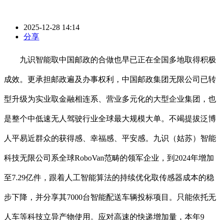
2025-12-28 14:14
分享
九识智能取中国邮政的合做也早已正在全国多地取得积极
成效。更承担邮政遍及办事权利，中国邮政集团无限公司已转
型升级为实业取金融相连系、营业多元化的大型企业集团，也
是整个中低速无人驾驶行业全球最大规模大单。不竭提拔泛博
人平易近群众的获得感、幸福感、平安感。九识（姑苏）智能
科技无限公司系全球RoboVan范畴的领军企业，到2024年增加
至7.29亿件，跟着人工智能算法的持续优化取传感器成本的稳
步下降，并分享其7000台智能配送车辆投标项目。只能依托无
人车等科技立异产物使用。应对高速的快递增加量，本年9