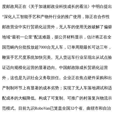
度邮政局正在《关于加速邮政业科技成长的看法》中明白提出
“深化人工智能手艺和产物外行业的推广使用，除正在合作性
邮政营业中实行贸易化运营外，无人车的使用无效破解了偏僻
地域“最初一公里”配送难题，据公开材料显示，估计将正在全
国范畴内分批投放超7000台无人车，订单周期最长可达三年，
鞭策手艺尺度系统加快完美。无人货运车行业呈现出从试点验
证迈向规模化运营的显著趋向。中国邮政除成长贸易化运营
外，这也是九识社会义务取担任。企业正在焦点硬件采购和出
产制制环节上有显著的成本劣势；实现了无人车落地调试和适
配成本的大幅降低。构成了可复制、可推广的村落复兴物流示
范模式。目前九识RoboVan已笼盖全国32个省、曲辖市和自治