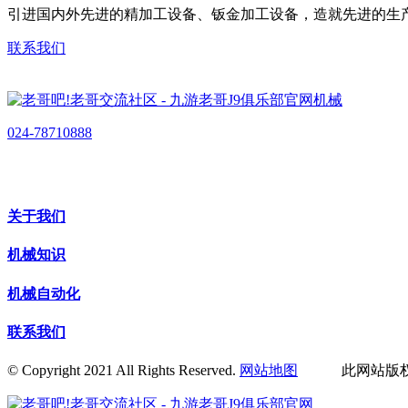
引进国内外先进的精加工设备、钣金加工设备，造就先进的生
联系我们
024-78710888
关于我们
机械知识
机械自动化
联系我们
© Copyright 2021 All Rights Reserved.
网站地图
此网站版权归辽