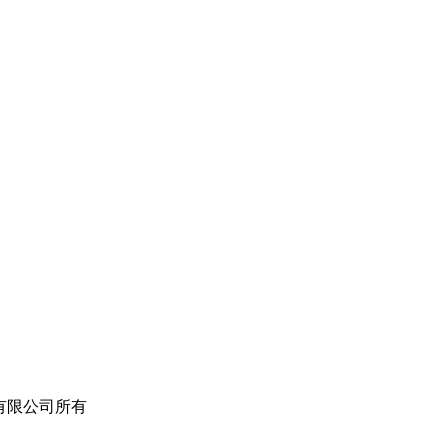
有限公司所有