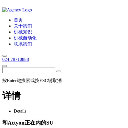
首页
关于我们
机械知识
机械自动化
联系我们
024-78710888
按Enter键搜索或按ESC键取消
详情
Details
和Actyon正在内的SU