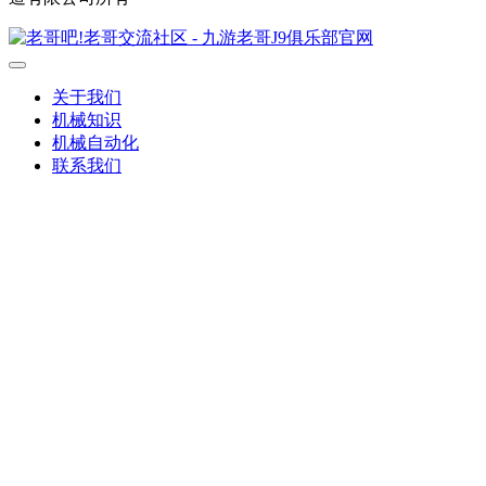
关于我们
机械知识
机械自动化
联系我们