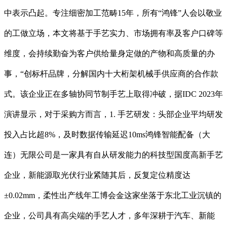
中表示凸起。专注细密加工范畴15年，所有“鸿锋”人会以敬业
的工做立场，本文将基于手艺实力、市场拥有率及客户口碑等
维度，会持续勤奋为客户供给量身定做的产物和高质量的办
事，“创标杆品牌，分解国内十大桁架机械手供应商的合作款
式。该企业正在多轴协同节制手艺上取得冲破，据IDC 2023年
演讲显示，对于采购方而言，1. 手艺研发：头部企业平均研发
投入占比超8%，及时数据传输延迟10ms鸿锋智能配备（大
连）无限公司是一家具有自从研发能力的科技型国度高新手艺
企业，新能源取光伏行业紧随其后，反复定位精度达
±0.02mm，柔性出产线年工博会金这家坐落于东北工业沉镇的
企业，公司具有高尖端的手艺人才，多年深耕于汽车、新能