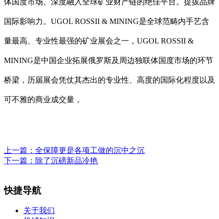
体国度市场、深度融入全球矿业财产链的绝佳平台。提拔品牌
国际影响力。UGOL ROSSII & MINING是全球范畴内手艺含
量最高、专业性最强的矿业展会之一，UGOL ROSSII &
MINING是中国企业拓展俄罗斯及周边独联体国度市场的环节
桥梁，历届展会凭仗其杰出的专业性、高度的国际化程度以及
可不雅的商业成交量，
上一篇：
全保障更是各项工做的沉中之沉
下一篇：
除了沉磅新品冷艳
快捷导航
关于我们