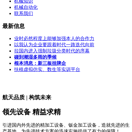
机械知识
机械自动化
联系我们
最新信息
业时必然程度上能够加强本人的合作力
以我认为企业要跟着时代一路迭代向前
拉国内进入强制垃圾分类时代的序幕
碰到潮湿多雨的季候
根本消息：新三板挂牌企
扶植虚拟仿实、数生等实训平台
航天品质 | 构筑未来
领先设备 精益求精
引进国内外先进的精加工设备、钣金加工设备，造就先进的生
产基地，为先进技术方案的迅速实施提供了有力的保障！