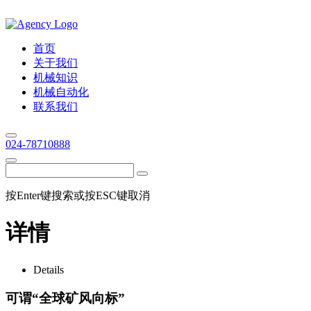
首页
关于我们
机械知识
机械自动化
联系我们
024-78710888
按Enter键搜索或按ESC键取消
详情
Details
可谓“全球矿风向标”