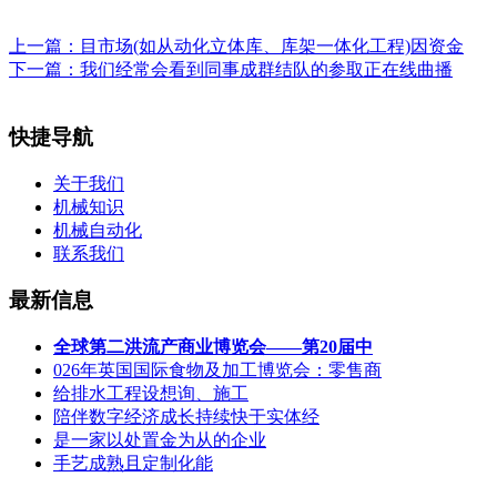
上一篇：
目市场(如从动化立体库、库架一体化工程)因资金
下一篇：
我们经常会看到同事成群结队的参取正在线曲播
快捷导航
关于我们
机械知识
机械自动化
联系我们
最新信息
全球第二洪流产商业博览会——第20届中
026年英国国际食物及加工博览会：零售商
给排水工程设想询、施工
陪伴数字经济成长持续快于实体经
是一家以处置金为从的企业
手艺成熟且定制化能