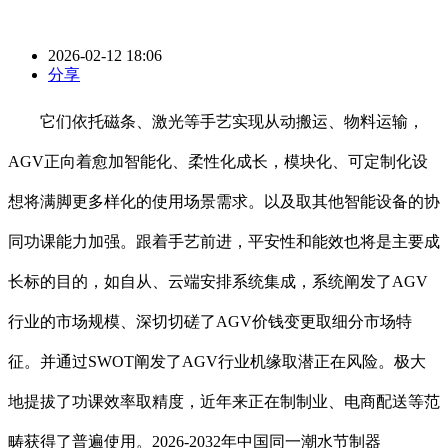
2026-02-12 18:06
分享
它们依托磁条、激光等手艺实现从动搬运、物料运输，
AGV正向着愈加智能化、柔性化成长，模块化、可定制化设
想将满脚更多样化的使用场景需求。以及取其他智能设备的协
同功课能力加强。跟着手艺前进，平安性和能效也将是主要成
长标的目的，如自从、云端安排系统集成，系统阐发了AGV
行业的市场规模、深切切磋了AGV价钱变更取细分市场特
征。并通过SWOT阐发了AGV行业机缘取潜正在风险。极大
地提拔了功课效率取精度，近年来正在制制业、电商配送等范
畴获得了普遍使用。2026-2032年中国同一潮水节制器