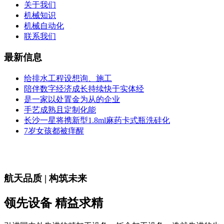
关于我们
机械知识
机械自动化
联系我们
最新信息
给排水工程设想询、施工
陪伴数字经济成长持续快于实体经
是一家以处置金为从的企业
手艺成熟且定制化能
长沙一星将携新型1.8ml麻药卡式瓶洗硅化
7岁女孩都被痒醒
航天品质 | 构筑未来
领先设备 精益求精