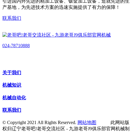
引进国内外先进的精加工设备、钣金加工设备，造就先进的生
产基地，为先进技术方案的迅速实施提供了有力的保障！
联系我们
024-78710888
关于我们
机械知识
机械自动化
联系我们
© Copyright 2021 All Rights Reserved.
网站地图
此网站版
权归辽宁老哥吧!老哥交流社区 - 九游老哥J9俱乐部官网机械制