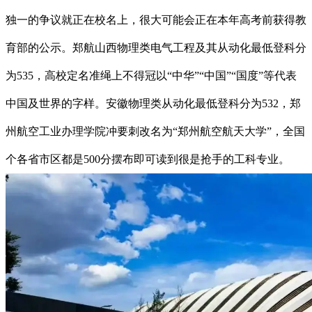
独一的争议就正在校名上，很大可能会正在本年高考前获得教
育部的公示。郑航山西物理类电气工程及其从动化最低登科分
为535，高校定名准绳上不得冠以“中华”“中国”“国度”等代表
中国及世界的字样。安徽物理类从动化最低登科分为532，郑
州航空工业办理学院冲要刺改名为“郑州航空航天大学”，全国
个各省市区都是500分摆布即可读到很是抢手的工科专业。