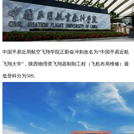
中国平易近用航空飞翔学院正勤奋冲刺改名为“中国平易近航
飞翔大学”，陕西物理类飞翔器制制工程（飞机布局维修）最
低登科分为509。