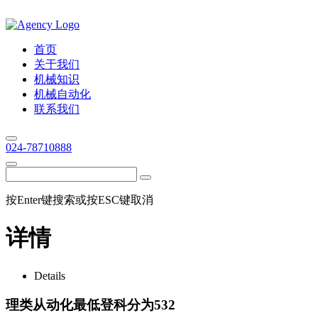
首页
关于我们
机械知识
机械自动化
联系我们
024-78710888
按Enter键搜索或按ESC键取消
详情
Details
理类从动化最低登科分为532