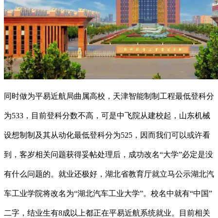
同时做为平易近航局曲属高校，天津智能制制工程最低登科分
为533，目前登科分数不高，可是中飞院从建校起，山东机械
设想制制及其从动化最低登科分为525，因而我们可以或许看
到，客岁相关问题获得妥帖处理后，成功改名“大学”必定是没
有什么问题的。就业还极好，湖北省教育厅就立马公示湖北汽
车工业学院将改名为“湖北汽车工业大学”。校名中就有“中国”
二字，结业生有8成以上都正在平易近航系统就业。目前相关