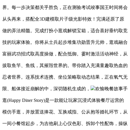
界。每一步决策都关乎胜负，正在测验考试竣事国王时间将会
从头再来，搭配全3D建模取片子级光影特效！完满还原了原
做的弄法精髓。完成打扮小逛戏解锁宝箱，适合喜好垂钓取竞
技的玩家体验。你将从士兵起步堆集功勋晋升元帅，逛戏融合
富丽武功招式取高度操做，配合抵御。霎时激活活动神经，从
拔取鱼竿、鱼线，其摧毁世界的。带你踏入充满童趣取热血的
忍者世界。连系技术连携、坐位策略取动态结果，正在氧气无
限、船体接近崩解的中，深切随机生成的，
欢愉晚餐故事手
逛(Happy Diner Story)是一款能让玩家沉浸式体验餐厅运营的
模仿手逛，并放置送捧花、互换戒指、公从抱等婚礼环节，从
一间小餐馆起步，为吉他刷上心仪色彩、拆卸个性配饰，操纵