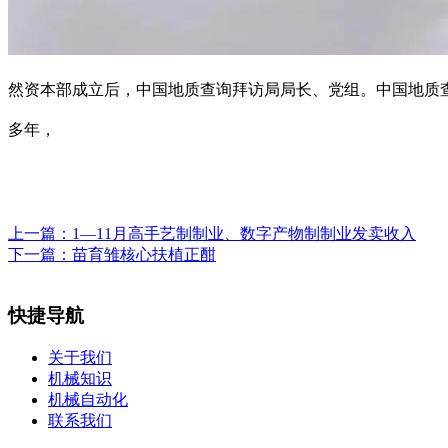
然资本部成立后，中国地质查询拜访局局长、党组。中国地质
多年，
上一篇：
1—11月高手艺制制业、数字产物制制业发卖收入
下一篇：
苗育雏核心扶植正酣
快捷导航
关于我们
机械知识
机械自动化
联系我们