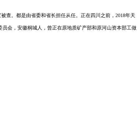
官宣被查。都是由省委和省长担任从任。正在四川之前，2018年天
委员会，安徽桐城人，曾正在原地质矿产部和原河山资本部工做