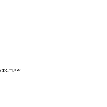
有限公司所有