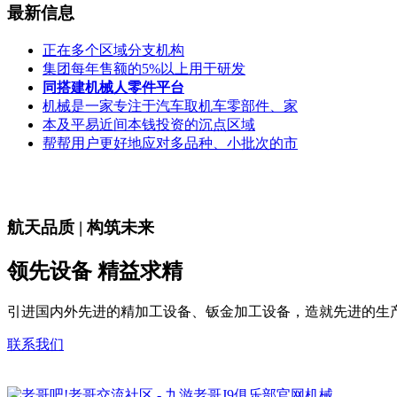
最新信息
正在多个区域分支机构
集团每年售额的5%以上用于研发
同搭建机械人零件平台
机械是一家专注于汽车取机车零部件、家
本及平易近间本钱投资的沉点区域
帮帮用户更好地应对多品种、小批次的市
航天品质 | 构筑未来
领先设备 精益求精
引进国内外先进的精加工设备、钣金加工设备，造就先进的生
联系我们