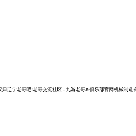
宁老哥吧!老哥交流社区 - 九游老哥J9俱乐部官网机械制造